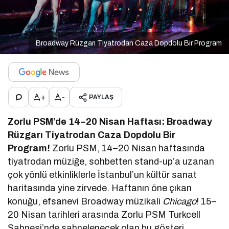
Broadway Rüzgarı Tiyatrodan Caza Dopdolu Bir Program
+
-
PAYLAŞ
Zorlu PSM’de 14–20 Nisan Haftası: Broadway
Rüzgarı Tiyatrodan Caza Dopdolu Bir
Program!
Zorlu PSM, 14–20 Nisan haftasında
tiyatrodan müziğe, sohbetten stand-up’a uzanan
çok yönlü etkinliklerle İstanbul’un kültür sanat
haritasında yine zirvede. Haftanın öne çıkan
konuğu, efsanevi Broadway müzikali
Chicago
! 15–
20 Nisan tarihleri arasında Zorlu PSM Turkcell
Sahnesi’nde sahnelenecek olan bu gösteri,