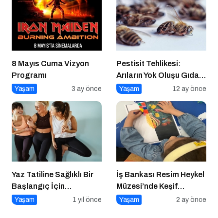
8 Mayıs Cuma Vizyon
Pestisit Tehlikesi:
Programı
Arıların Yok Oluşu Gıda
Zincirini Çökertiyor!
Yaşam
3 ay önce
Yaşam
12 ay önce
Yaz Tatiline Sağlıklı Bir
İş Bankası Resim Heykel
Başlangıç İçin
Müzesi’nde Keşif
Beslenme
Başlıyor!
Yaşam
1 yıl önce
Yaşam
2 ay önce