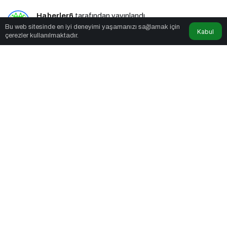
Haberler6
tarafından yayınlandı
Bu web sitesinde en iyi deneyimi yaşamanızı sağlamak için
Kabul
çerezler kullanılmaktadır.
3dk, 41sn
Nesli Tükenen Ulukurtlar 12 Bin Yıl Sonra Hayata Döndürüldü
PAYLAŞ