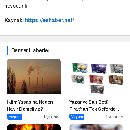
heyecanlı!
Kaynak:
https://eshaber.net/
Benzer Haberler
İklim Yasasına Neden
Yazar ve Şair Betül
Hayır Demeliyiz?
Fırat’tan Tek Seferde 7
Kitap Müjdesi
Yaşam
1 yıl önce
Yaşam
1 yıl önce