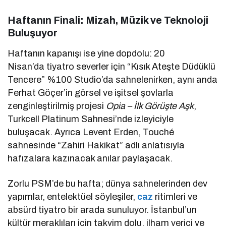
Haftanın Finali: Mizah, Müzik ve Teknoloji
Buluşuyor
Haftanın kapanışı ise yine dopdolu: 20
Nisan’da tiyatro severler için “Kısık Ateşte Düdüklü
Tencere” %100 Studio’da sahnelenirken, aynı anda
Ferhat Göçer’in görsel ve işitsel şovlarla
zenginleştirilmiş projesi
Opia – İlk Görüşte Aşk
,
Turkcell Platinum Sahnesi’nde izleyiciyle
buluşacak. Ayrıca Levent Erden, Touché
sahnesinde “Zahiri Hakikat” adlı anlatısıyla
hafızalara kazınacak anılar paylaşacak.
Zorlu PSM’de bu hafta; dünya sahnelerinden dev
yapımlar, entelektüel söyleşiler,
caz
ritimleri ve
absürd tiyatro bir arada sunuluyor. İstanbul’un
kültür meraklıları için takvim dolu, ilham verici ve