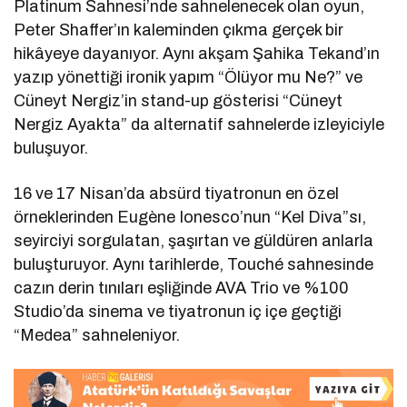
Platinum Sahnesi’nde sahnelenecek olan oyun,
Peter Shaffer’ın kaleminden çıkma gerçek bir
hikâyeye dayanıyor. Aynı akşam Şahika Tekand’ın
yazıp yönettiği ironik yapım “Ölüyor mu Ne?” ve
Cüneyt Nergiz’in stand-up gösterisi “Cüneyt
Nergiz Ayakta” da alternatif sahnelerde izleyiciyle
buluşuyor.
16 ve 17 Nisan’da absürd tiyatronun en özel
örneklerinden Eugène Ionesco’nun “Kel Diva”sı,
seyirciyi sorgulatan, şaşırtan ve güldüren anlarla
buluşturuyor. Aynı tarihlerde, Touché sahnesinde
cazın derin tınıları eşliğinde AVA Trio ve %100
Studio’da sinema ve tiyatronun iç içe geçtiği
“Medea” sahneleniyor.