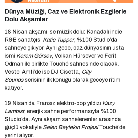
Dünya Müziği, Caz ve Elektronik Ezgilerle
Dolu Akşamlar
18 Nisan akşamı ise müzik dolu: Kanadalı indie
R&B sanatçısı
Katie Tupper
, %100 Studio’da
sahneye çıkıyor. Aynı gece, caz dünyasının usta
ismi
Kerem Görsev
, Volkan Hürsever ve Ferit
Odman ile birlikte Touché sahnesinde olacak.
Vestel Amfi’de ise DJ Cisetta,
City
Sounds
serisinin ilk konuğu olarak geceye ritim
katıyor.
19 Nisan’da Fransız elektro-pop yıldızı
Kazy
Lambist
, enerjik sahne performansıyla %100
Studio’da. Aynı akşam sahnelenenler arasında,
güçlü vokaliyle
Selen Beytekin Projesi
Touché’de
yerini alıyor.