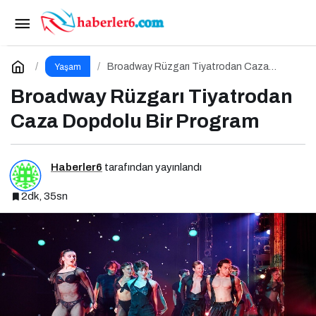
Nesli Tükenen Ulukurtlar 12 Bin Yıl Sonra
Hayata Döndürüldü
Paylaş
Yorum Yap
Broadway Rüzgarı Tiyatrodan Caza
Yaşam
Dopdolu Bir Program
Broadway Rüzgarı Tiyatrodan
Caza Dopdolu Bir Program
Haberler6
tarafından yayınlandı
2dk, 35sn