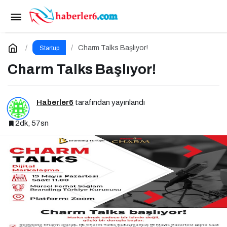
Franchise Markası Olmak için Dijital
Markalaşma Şart
Paylaş
Yorum Yap
Charm Talks Başlıyor!
Startup
Charm Talks Başlıyor!
Haberler6
tarafından yayınlandı
2dk, 57sn