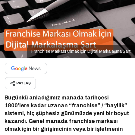
Franchise Markası Olmak için Dijital Markalaşma Şart
PAYLAŞ
Bugünkü anladığımız manada tarihçesi
1800’lere kadar uzanan “franchise” / “bayilik”
sistemi, hiç şüphesiz günümüzde yeni bir boyut
kazandı. Genel manada franchise markası
olmak için bir girişimcinin veya bir işletmenin