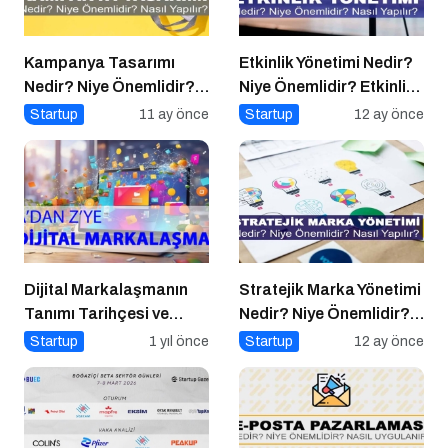
Kampanya Tasarımı
Etkinlik Yönetimi Nedir?
Nedir? Niye Önemlidir?
Niye Önemlidir? Etkinlik
Kampanya Tasarımı
Yönetimi Nasıl Yapılır?
Startup
11 ay önce
Startup
12 ay önce
Nasıl Yapılır?
Dijital Markalaşmanın
Stratejik Marka Yönetimi
Tanımı Tarihçesi ve
Nedir? Niye Önemlidir?
Önemi
Stratejik Marka Yönetimi
Startup
1 yıl önce
Startup
12 ay önce
Nasıl Yapılır?