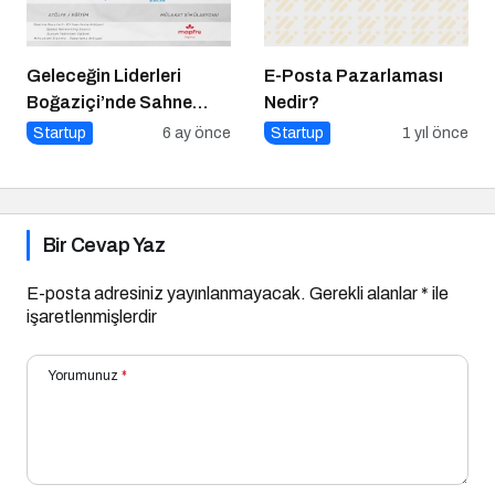
Geleceğin Liderleri
E-Posta Pazarlaması
Boğaziçi’nde Sahne
Nedir?
Alıyor
Startup
6 ay önce
Startup
1 yıl önce
Bir Cevap Yaz
E-posta adresiniz yayınlanmayacak.
Gerekli alanlar
*
ile
işaretlenmişlerdir
Yorumunuz
*