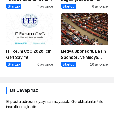
Rehberi
Alıyor
Startup
7 ay önce
Startup
6 ay önce
IT Forum CxO 2026 İçin
Medya Sponsoru, Basın
Geri Sayım!
Sponsoru ve Medya
Partneri Ne Demek?
Startup
6 ay önce
Startup
10 ay önce
Bir Cevap Yaz
E-posta adresiniz yayınlanmayacak.
Gerekli alanlar
*
ile
işaretlenmişlerdir