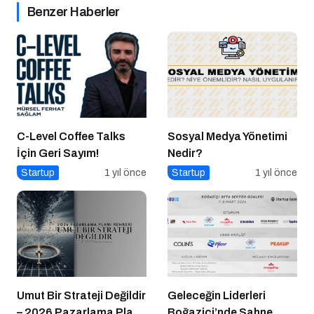
Benzer Haberler
C-Level Coffee Talks
Sosyal Medya Yönetimi
İçin Geri Sayım!
Nedir?
Startup
1 yıl önce
Startup
1 yıl önce
Umut Bir Strateji Değildir
Geleceğin Liderleri
– 2026 Pazarlama Planı
Boğaziçi’nde Sahne