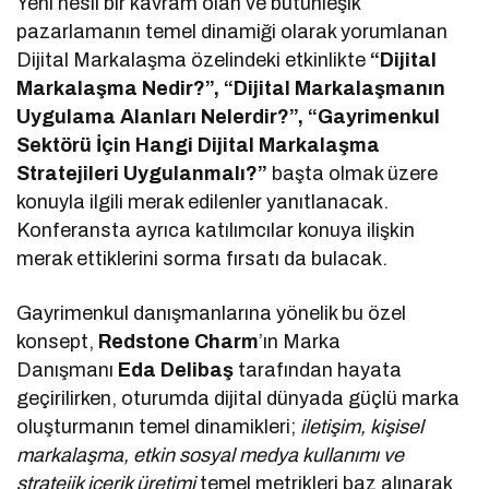
Yeni nesil bir kavram olan ve bütünleşik
pazarlamanın temel dinamiği olarak yorumlanan
Dijital Markalaşma özelindeki etkinlikte
“Dijital
Markalaşma Nedir?”, “Dijital Markalaşmanın
Uygulama Alanları Nelerdir?”, “Gayrimenkul
Sektörü İçin Hangi Dijital Markalaşma
Stratejileri Uygulanmalı?”
başta olmak üzere
konuyla ilgili merak edilenler yanıtlanacak.
Konferansta ayrıca katılımcılar konuya ilişkin
merak ettiklerini sorma fırsatı da bulacak.
Gayrimenkul danışmanlarına yönelik bu özel
konsept,
Redstone Charm
’ın Marka
Danışmanı
Eda Delibaş
tarafından hayata
geçirilirken, oturumda dijital dünyada güçlü marka
oluşturmanın temel dinamikleri;
iletişim, kişisel
markalaşma, etkin sosyal medya kullanımı ve
stratejik içerik üretimi
temel metrikleri baz alınarak