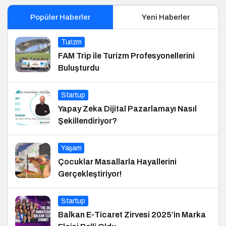
Popüler Haberler
Yeni Haberler
Turizm
FAM Trip ile Turizm Profesyonellerini
Buluşturdu
Startup
Yapay Zeka Dijital Pazarlamayı Nasıl
Şekillendiriyor?
Yaşam
Çocuklar Masallarla Hayallerini
Gerçekleştiriyor!
Startup
Balkan E-Ticaret Zirvesi 2025’in Marka