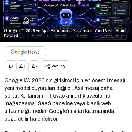
Google I/O 2026 ve Ajan Ekonomisi: Girişimcinin Yeni Rakibi Arama
Kutusu
+
-
PAYLAŞ
Google I/O 2026’nın girişimci için en önemli mesajı
yeni model duyuruları değildi. Asıl mesaj daha
sertti: Kullanıcının ihtiyaç anı artık uygulama
mağazasına, SaaS paneline veya klasik web
sitesine gitmeden Google’ın ajan katmanında
çözülebilir hale geliyor.