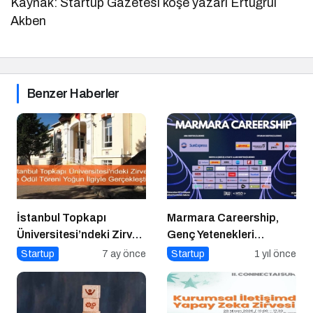
Kaynak: Startup Gazetesi köşe yazarı Ertuğrul
Akben
Benzer Haberler
İstanbul Topkapı
Marmara Careership,
Üniversitesi’ndeki Zirve
Genç Yetenekleri
ve Ödül Töreni Yoğun
Geleceğin İş Dünyasıyla
Startup
7 ay önce
Startup
1 yıl önce
İlgiyle Gerçekleşti
Buluşturuyor!