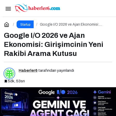
OpenAI’ın 1 Trilyon Dolarlık IPO Başvurusu
Paylaş
Yorum Yap
Google I/O 2026 ve Ajan Ekonomisi:
Startup
Girişimcinin Yeni Rakibi Arama Kutusu
Google I/O 2026 ve Ajan
Ekonomisi: Girişimcinin Yeni
Rakibi Arama Kutusu
Haberler6
tarafından yayınlandı
5dk, 53sn