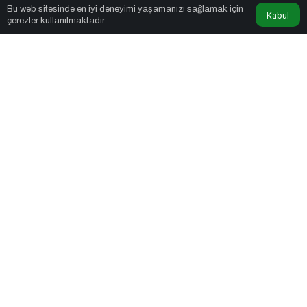
Bu web sitesinde en iyi deneyimi yaşamanızı sağlamak için
Kabul
çerezler kullanılmaktadır.
5dk, 41sn
OpenAI'ın 1 Trilyon Dolarlık IPO Başvurusu
PAYLAŞ
OpenAI’ın 1 Trilyon Dolarlık IPO Başvurusu: Türk