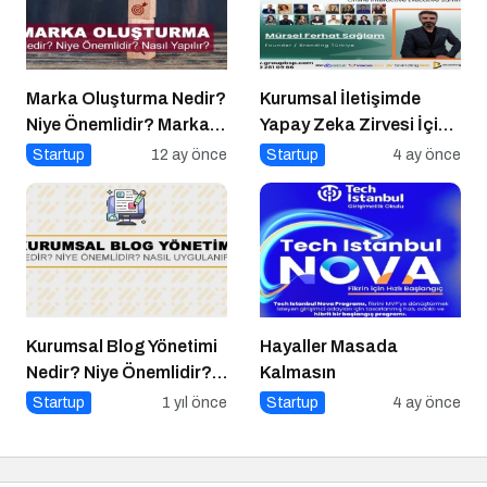
Marka Oluşturma Nedir?
Kurumsal İletişimde
Niye Önemlidir? Marka
Yapay Zeka Zirvesi İçin
Oluşturma Nasıl Yapılır?
Geri Sayım!
Startup
12 ay önce
Startup
4 ay önce
Kurumsal Blog Yönetimi
Hayaller Masada
Nedir? Niye Önemlidir?
Kalmasın
Kurumsal Blog Yönetimi
Startup
1 yıl önce
Startup
4 ay önce
Nasıl Yapılır?