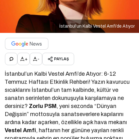
İstanbul’un Kalbi Vestel Amfi’de Atıyor
+
-
PAYLAŞ
İstanbul’un Kalbi Vestel Amfi’de Atıyor: 6-12
Temmuz Haftası Etkinlik Rehberi! Yazın kavurucu
sıcaklarını İstanbul’un tam kalbinde, kültür ve
sanatın serinleten dokunuşuyla karşılamaya ne
dersiniz?
Zorlu PSM
, yeni sezonda “Dünyan
Değişsin” mottosuyla sanatseverlere kapılarını
ardına kadar açarken, özellikle açık hava mekanı
Vestel Amfi
, haftanın her gününe yayılan renkli
programıyla şehrin en popüler buluşma noktası