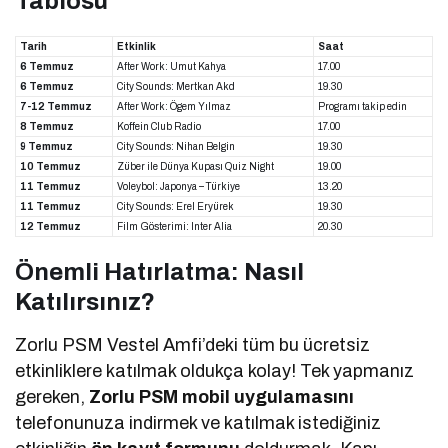
Tablosu
Tarih
Etkinlik
Saat
6 Temmuz
After Work: Umut Kahya
17.00
6 Temmuz
City Sounds: Mertkan Akd
19.30
7-12 Temmuz
After Work: Ögem Yılmaz
Programı takip edin
8 Temmuz
Koffein Club Radio
17.00
9 Temmuz
City Sounds: Nihan Belgin
19.30
10 Temmuz
Züber ile Dünya Kupası Quiz Night
19.00
11 Temmuz
Voleybol: Japonya – Türkiye
13.20
11 Temmuz
City Sounds: Erel Eryürek
19.30
12 Temmuz
Film Gösterimi: Inter Alia
20.30
Önemli Hatırlatma: Nasıl
Katılırsınız?
Zorlu PSM Vestel Amfi’deki tüm bu ücretsiz
etkinliklere katılmak oldukça kolay! Tek yapmanız
gereken,
Zorlu PSM mobil uygulamasını
telefonunuza indirmek ve katılmak istediğiniz