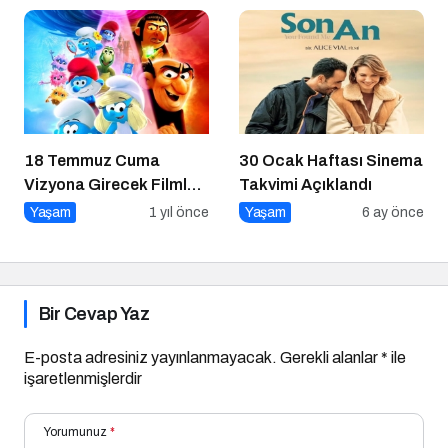
18 Temmuz Cuma
30 Ocak Haftası Sinema
Vizyona Girecek Filmler
Takvimi Açıklandı
Belli Oldu
Yaşam
1 yıl önce
Yaşam
6 ay önce
Bir Cevap Yaz
E-posta adresiniz yayınlanmayacak.
Gerekli alanlar
*
ile
işaretlenmişlerdir
Yorumunuz
*