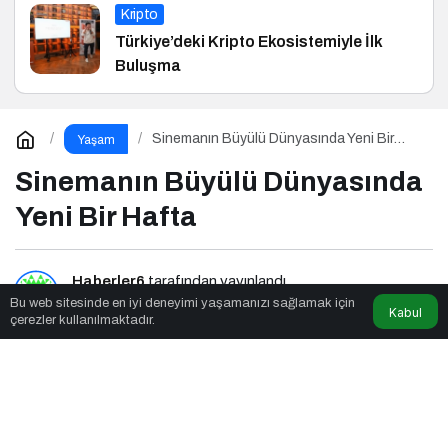
Kripto
Türkiye’deki Kripto Ekosistemiyle İlk
Buluşma
Sinemanın Büyülü Dünyasında Yeni Bir
Yaşam
Hafta
Sinemanın Büyülü Dünyasında
Yeni Bir Hafta
Haberler6
tarafından yayınlandı
Bu web sitesinde en iyi deneyimi yaşamanızı sağlamak için
Kabul
çerezler kullanılmaktadır.
6dk, 58sn