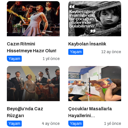
Cazın Ritmini
Kaybolan İnsanlık
Hissetmeye Hazır Olun!
Yaşam
12 ay önce
Yaşam
1 yıl önce
Beyoğlu’nda Caz
Çocuklar Masallarla
Rüzgarı
Hayallerini
Gerçekleştiriyor!
Yaşam
4 ay önce
Yaşam
1 yıl önce