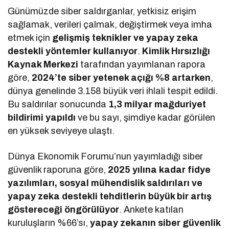
Günümüzde siber saldırganlar, yetkisiz erişim
sağlamak, verileri çalmak, değiştirmek veya imha
etmek için
gelişmiş teknikler ve yapay zeka
destekli yöntemler kullanıyor
.
Kimlik Hırsızlığı
Kaynak Merkezi
tarafından yayımlanan rapora
göre,
2024’te siber yetenek açığı %8 artarken
,
dünya genelinde 3.158 büyük veri ihlali tespit edildi.
Bu saldırılar sonucunda
1,3 milyar mağduriyet
bildirimi yapıldı
ve bu sayı, şimdiye kadar görülen
en yüksek seviyeye ulaştı.
Dünya Ekonomik Forumu’nun yayımladığı siber
güvenlik raporuna göre,
2025 yılına kadar fidye
yazılımları, sosyal mühendislik saldırıları ve
yapay zeka destekli tehditlerin büyük bir artış
göstereceği öngörülüyor
. Ankete katılan
kuruluşların %66’sı,
yapay zekanın siber güvenlik