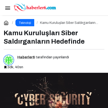
Kamu Kuruluşları Siber Saldırganların
Hedefinde
Yorum Yap
Kamu Kuruluşları Siber Saldırganların
Teknoloji
Hedefinde
Kamu Kuruluşları Siber
Saldırganların Hedefinde
Haberler6
tarafından yayınlandı
3dk, 40sn