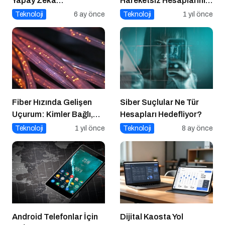
Yapay Zeka
Hareketsiz Hesaplarınızı
Gastronomiyi Nasıl
Temizlemenin Zamanı
Teknoloji
6 ay önce
Teknoloji
1 yıl önce
Yeniden Programlıyor?
Geldi!
Fiber Hızında Gelişen
Siber Suçlular Ne Tür
Uçurum: Kimler Bağlı,
Hesapları Hedefliyor?
Kimler Dışarıda
Teknoloji
1 yıl önce
Teknoloji
8 ay önce
Android Telefonlar İçin
Dijital Kaosta Yol