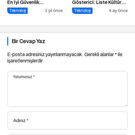
En İyi Güvenlik
Gösterici: Liste Kültürü
Uygulamaları
ve İnteraktif Çözümlerin
Teknoloji
1 yıl önce
Teknoloji
4 ay önce
Geleceği
Bir Cevap Yaz
E-posta adresiniz yayınlanmayacak.
Gerekli alanlar
*
ile
işaretlenmişlerdir
Yorumunuz
*
Adınız
*