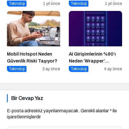
Alınabilecek 8 Temel
Artık Mümkün
Teknoloji
1 yıl önce
Teknoloji
1 yıl önce
Önlem
Mobil Hotspot Neden
AI Girişimlerinin %90’ı
Güvenlik Riski Taşıyor?
Neden ‘Wrapper’
Kalıyor?
Teknoloji
3 ay önce
Teknoloji
4 ay önce
Bir Cevap Yaz
E-posta adresiniz yayınlanmayacak.
Gerekli alanlar
*
ile
işaretlenmişlerdir