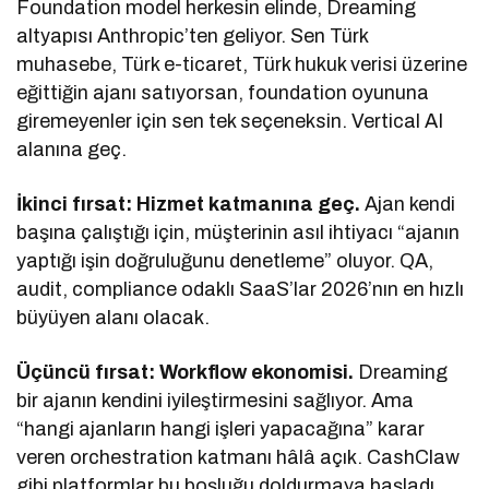
Foundation model herkesin elinde, Dreaming
altyapısı Anthropic’ten geliyor. Sen Türk
muhasebe, Türk e-ticaret, Türk hukuk verisi üzerine
eğittiğin ajanı satıyorsan, foundation oyununa
giremeyenler için sen tek seçeneksin. Vertical AI
alanına geç.
İkinci fırsat: Hizmet katmanına geç.
Ajan kendi
başına çalıştığı için, müşterinin asıl ihtiyacı “ajanın
yaptığı işin doğruluğunu denetleme” oluyor. QA,
audit, compliance odaklı SaaS’lar 2026’nın en hızlı
büyüyen alanı olacak.
Üçüncü fırsat: Workflow ekonomisi.
Dreaming
bir ajanın kendini iyileştirmesini sağlıyor. Ama
“hangi ajanların hangi işleri yapacağına” karar
veren orchestration katmanı hâlâ açık. CashClaw
gibi platformlar bu boşluğu doldurmaya başladı.