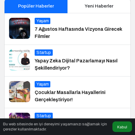
Popüler Haberler
Yeni Haberler
Yaşam
7 Ağustos Haftasında Vizyona Girecek
Filmler
Startup
Yapay Zeka Dijital Pazarlamayı Nasıl
Şekillendiriyor?
Yaşam
Çocuklar Masallarla Hayallerini
Gerçekleştiriyor!
Startup
Balkan E-Ticaret Zirvesi 2025’in Marka
Bu web sitesinde en iyi deneyimi yaşamanızı sağlamak için
Kabul
çerezler kullanılmaktadır.
Elçisi Belli Oldu