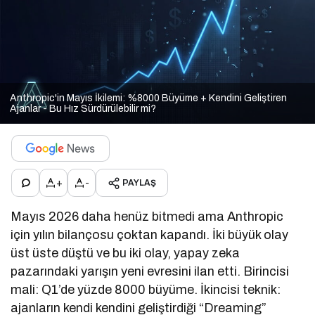
Anthropic'in Mayıs İkilemi: %8000 Büyüme + Kendini Geliştiren
Ajanlar - Bu Hız Sürdürülebilir mi?
+
-
PAYLAŞ
Mayıs 2026 daha henüz bitmedi ama Anthropic
için yılın bilançosu çoktan kapandı. İki büyük olay
üst üste düştü ve bu iki olay, yapay zeka
pazarındaki yarışın yeni evresini ilan etti. Birincisi
mali: Q1’de yüzde 8000 büyüme. İkincisi teknik:
ajanların kendi kendini geliştirdiği “Dreaming”