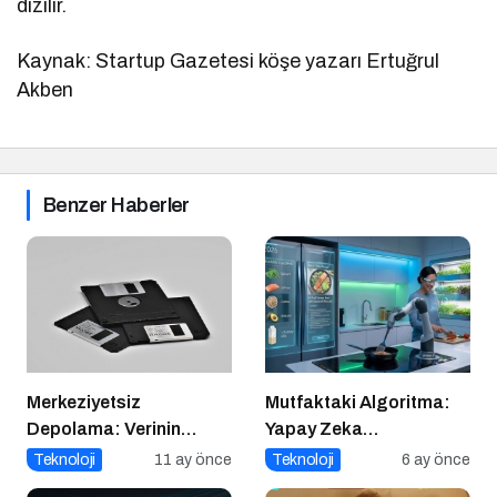
dizilir.
Kaynak: Startup Gazetesi köşe yazarı Ertuğrul
Akben
Benzer Haberler
Merkeziyetsiz
Mutfaktaki Algoritma:
Depolama: Verinin
Yapay Zeka
Geleceği Web3 ile
Gastronomiyi Nasıl
Teknoloji
11 ay önce
Teknoloji
6 ay önce
Şekilleniyor
Yeniden Programlıyor?