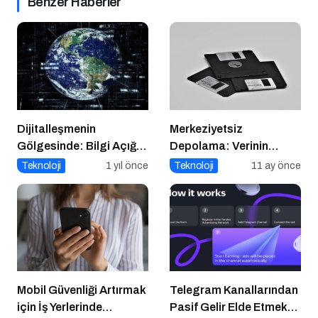
Benzer Haberler
Dijitalleşmenin
Merkeziyetsiz
Gölgesinde: Bilgi Açığı
Depolama: Verinin
Büyüyor mu?
Geleceği Web3 ile
Teknoloji
1 yıl önce
Teknoloji
11 ay önce
Şekilleniyor
Mobil Güvenliği Artırmak
Telegram Kanallarından
için İş Yerlerinde
Pasif Gelir Elde Etmek