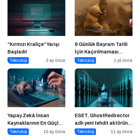
“Kırmızı Kraliçe” Yarışı
9 Günlük Bayram Tatili
Başladı!
İçin Kaçırılmaması
Gereken 8 Oyun
Teknoloji
3 ay önce
Teknoloji
1 yıl önce
Yapay Zekâ İnsan
ESET, GhostRedirector
Kaynaklarının En Güçlü
adlı yeni tehdit aktörünü
Stratejik Ortağına
keşfetti
Teknoloji
10 ay önce
Teknoloji
11 ay önce
Dönüşüyor