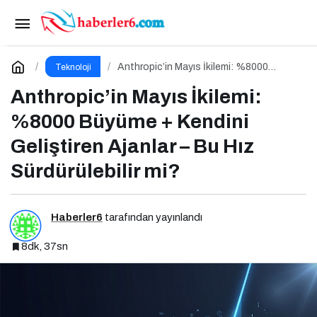
Girişimci İçin AI Stratejisi: Ne Zaman ‘Build’, Ne
Zaman ‘Buy’?
Paylaş
Yorum Yap
Anthropic’in Mayıs İkilemi: %8000
Teknoloji
Büyüme + Kendini Geliştiren Ajanlar – Bu
Hız Sürdürülebilir mi?
Anthropic’in Mayıs İkilemi:
%8000 Büyüme + Kendini
Geliştiren Ajanlar – Bu Hız
Sürdürülebilir mi?
Haberler6
tarafından yayınlandı
8dk, 37sn