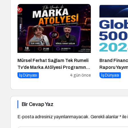
Getirildi
Mürsel Ferhat Sağlam Tek Rumeli
Brand Financ
Tv’de Marka Atölyesi Programına
Raporu Yayım
Konuk Oldu
İş Dünyası
4 gün önce
İş Dünyası
Bir Cevap Yaz
E-posta adresiniz yayınlanmayacak.
Gerekli alanlar
*
ile