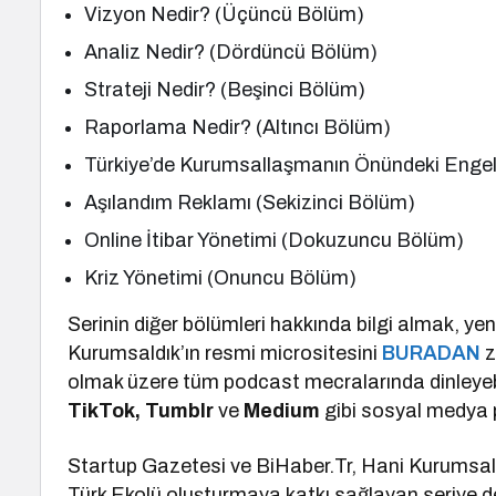
Vizyon Nedir? (Üçüncü Bölüm)
Analiz Nedir? (Dördüncü Bölüm)
Strateji Nedir? (Beşinci Bölüm)
Raporlama Nedir? (Altıncı Bölüm)
Türkiye’de Kurumsallaşmanın Önündeki Engell
Aşılandım Reklamı (Sekizinci Bölüm)
Online İtibar Yönetimi (Dokuzuncu Bölüm)
Kriz Yönetimi (Onuncu Bölüm)
Serinin diğer bölümleri hakkında bilgi almak, y
Kurumsaldık’ın resmi micrositesini
BURADAN
z
olmak üzere tüm podcast mecralarında dinleyebil
TikTok, Tumblr
ve
Medium
gibi sosyal medya p
Startup Gazetesi ve BiHaber.Tr, Hani Kurumsaldı
Türk Ekolü oluşturmaya katkı sağlayan seriye d