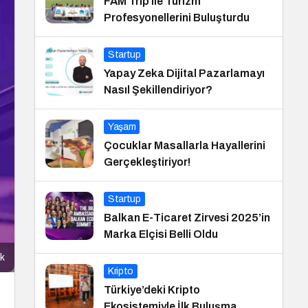
FAM Trip ile Turizm
Profesyonellerini Buluşturdu
Startup
Yapay Zeka Dijital Pazarlamayı
Nasıl Şekillendiriyor?
Yaşam
Çocuklar Masallarla Hayallerini
Gerçekleştiriyor!
Startup
Balkan E-Ticaret Zirvesi 2025’in
Marka Elçisi Belli Oldu
ık
Kripto
Türkiye’deki Kripto
Ekosistemiyle İlk Buluşma