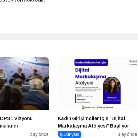
COP31 Vizyonu
Kadın Girişimciler İçin “Dijital
nkılandı
Markalaşma Atölyesi” Başlıyor
2 ay önce
İş Dünyası
1 ay önce