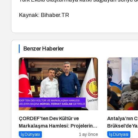
Kaynak: Bihaber.TR
Benzer Haberler
ÇORDEF’ten Dev Kültür ve
Antalya’nın 
Markalaşma Hamlesi: Projelerin
Brüksel’de Ya
Başına Mürsel Ferhat Sağlam
İş Dünyası
1 ay önce
İş Dünyası