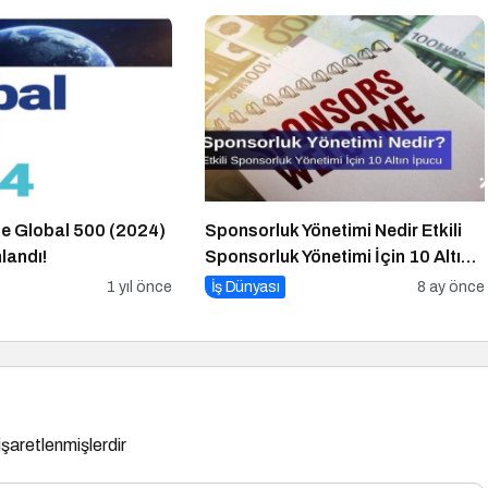
e Global 500 (2024)
Sponsorluk Yönetimi Nedir Etkili
landı!
Sponsorluk Yönetimi İçin 10 Altın
İpucu
1 yıl önce
İş Dünyası
8 ay önce
 işaretlenmişlerdir