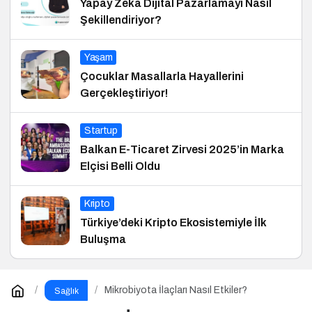
Yapay Zeka Dijital Pazarlamayı Nasıl
Şekillendiriyor?
Yaşam
Çocuklar Masallarla Hayallerini
Gerçekleştiriyor!
Startup
Balkan E-Ticaret Zirvesi 2025’in Marka
Elçisi Belli Oldu
Kripto
Türkiye’deki Kripto Ekosistemiyle İlk
Buluşma
Mikrobiyota İlaçları Nasıl Etkiler?
Sağlık