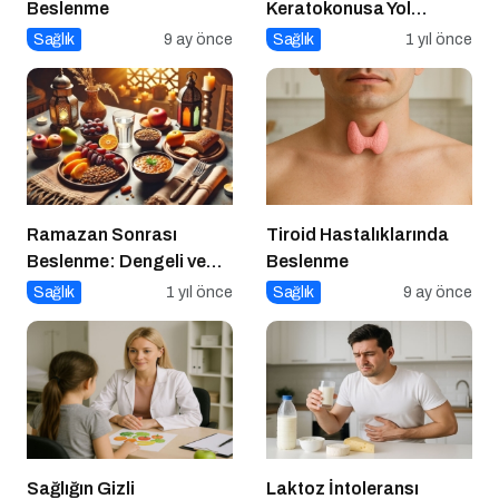
Beslenme
Keratokonusa Yol
Açabilir
Sağlık
9 ay önce
Sağlık
1 yıl önce
Ramazan Sonrası
Tiroid Hastalıklarında
Beslenme: Dengeli ve
Beslenme
Sağlıklı Bir Geçiş İçin
Sağlık
1 yıl önce
Sağlık
9 ay önce
İpuçları
Sağlığın Gizli
Laktoz İntoleransı