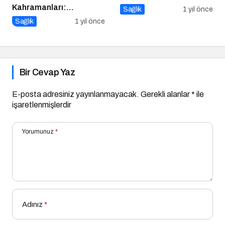
Kahramanları:
Sağlık
1 yıl önce
Diyetisyenlerimiz
Sağlık
1 yıl önce
Bir Cevap Yaz
E-posta adresiniz yayınlanmayacak.
Gerekli alanlar
*
ile
işaretlenmişlerdir
Yorumunuz
*
Adınız
*