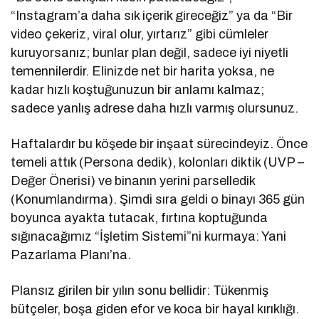
“Instagram’a daha sık içerik gireceğiz” ya da “Bir
video çekeriz, viral olur, yırtarız” gibi cümleler
kuruyorsanız; bunlar plan değil, sadece iyi niyetli
temennilerdir. Elinizde net bir harita yoksa, ne
kadar hızlı koştuğunuzun bir anlamı kalmaz;
sadece yanlış adrese daha hızlı varmış olursunuz.
Haftalardır bu köşede bir inşaat sürecindeyiz. Önce
temeli attık (Persona dedik), kolonları diktik (UVP –
Değer Önerisi) ve binanın yerini parselledik
(Konumlandırma). Şimdi sıra geldi o binayı 365 gün
boyunca ayakta tutacak, fırtına koptuğunda
sığınacağımız “İşletim Sistemi”ni kurmaya: Yani
Pazarlama Planı’na.
Plansız girilen bir yılın sonu bellidir: Tükenmiş
bütçeler, boşa giden efor ve koca bir hayal kırıklığı.