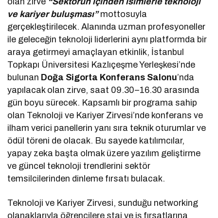
olan zirve
“Sektörün içinden isimlerle teknoloji
ve kariyer buluşması”
mottosuyla
gerçekleştirilecek. Alanında uzman profesyoneller
ile geleceğin teknoloji liderlerini aynı platformda bir
araya getirmeyi amaçlayan etkinlik, İstanbul
Topkapı Üniversitesi Kazlıçeşme Yerleşkesi’nde
bulunan
Doğa Sigorta Konferans Salonu
’nda
yapılacak olan zirve, saat 09.30–16.30 arasında
gün boyu sürecek. Kapsamlı bir programa sahip
olan Teknoloji ve Kariyer Zirvesi’nde konferans ve
ilham verici panellerin yanı sıra teknik oturumlar ve
ödül töreni de olacak. Bu sayede katılımcılar,
yapay zeka başta olmak üzere yazılım geliştirme
ve güncel teknoloji trendlerini sektör
temsilcilerinden dinleme fırsatı bulacak.
Teknoloji ve Kariyer Zirvesi, sunduğu networking
olanaklarıyla öğrencilere staj ve iş fırsatlarına