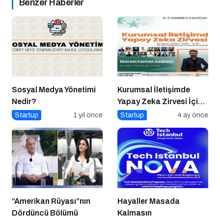
Benzer Haberler
Sosyal Medya Yönetimi
Kurumsal İletişimde
Nedir?
Yapay Zeka Zirvesi İçin
Geri Sayım!
Startup
1 yıl önce
Startup
4 ay önce
“Amerikan Rüyası”nın
Hayaller Masada
Dördüncü Bölümü
Kalmasın