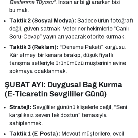
Beslenme Tüyosu”
. İnsanlar bilgi ararken bizi
bulmalı.
Taktik 2 (Sosyal Medya):
Sadece ürün fotoğrafı
değil, güven satmak. Veteriner hekimlerle “Canlı
Soru-Cevap” yayınları yaparak otorite kurmak.
Taktik 3 (Reklam):
“Deneme Paketi” kurgusu.
Kâr etmeyi bir kenara bırakıp, düşük fiyatlı
tanışma setleriyle ürünümüzü müşterinin evine
sokmaya odaklanmak.
ŞUBAT AYI: Duygusal Bağ Kurma
(E-Ticaretin Sevgililer Günü)
Strateji:
Sevgililer gününü klişelerle değil, “Seni
karşılıksız seven tek dostun” temasıyla
sahiplenmek.
Taktik 1 (E-Posta):
Mevcut müşterilere, evcil