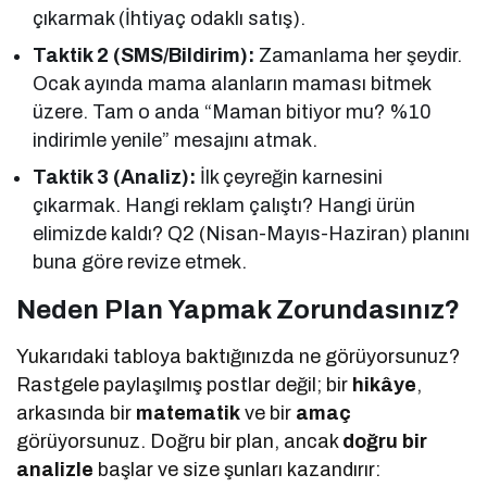
çıkarmak (İhtiyaç odaklı satış).
Taktik 2 (SMS/Bildirim):
Zamanlama her şeydir.
Ocak ayında mama alanların maması bitmek
üzere. Tam o anda “Maman bitiyor mu? %10
indirimle yenile” mesajını atmak.
Taktik 3 (Analiz):
İlk çeyreğin karnesini
çıkarmak. Hangi reklam çalıştı? Hangi ürün
elimizde kaldı? Q2 (Nisan-Mayıs-Haziran) planını
buna göre revize etmek.
Neden Plan Yapmak Zorundasınız?
Yukarıdaki tabloya baktığınızda ne görüyorsunuz?
Rastgele paylaşılmış postlar değil; bir
hikâye
,
arkasında bir
matematik
ve bir
amaç
görüyorsunuz. Doğru bir plan, ancak
doğru bir
analizle
başlar ve size şunları kazandırır: