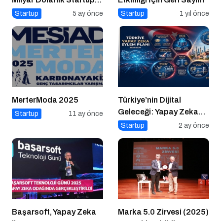
Açık Kaynağı Gizleyince
Startup
5 ay önce
Startup
1 yıl önce
Ne Oldu?
MerterModa 2025
Türkiye’nin Dijital
Geleceği: Yapay Zeka
Startup
11 ay önce
Çağında “BİLGE”
Startup
2 ay önce
Hamlesi
Başarsoft, Yapay Zeka
Marka 5.0 Zirvesi (2025)