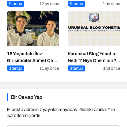
Startup
12 ay önce
Startup
4 ay önce
18 Yaşındaki İkiz
Kurumsal Blog Yönetimi
Girişimciler Ahmet Çağrı
Nedir? Niye Önemlidir?
Koçak ve Yusuf Özkan
Kurumsal Blog Yönetimi
Startup
11 ay önce
Startup
1 yıl önce
Koçak, İş Dünyasında
Nasıl Yapılır?
Yeni Bir Dönemi
Başlatıyor!
Bir Cevap Yaz
E-posta adresiniz yayınlanmayacak.
Gerekli alanlar
*
ile
işaretlenmişlerdir