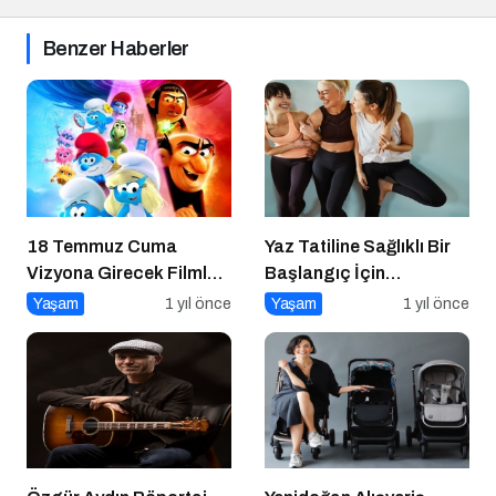
Benzer Haberler
18 Temmuz Cuma
Yaz Tatiline Sağlıklı Bir
Vizyona Girecek Filmler
Başlangıç İçin
Belli Oldu
Beslenme
Yaşam
1 yıl önce
Yaşam
1 yıl önce