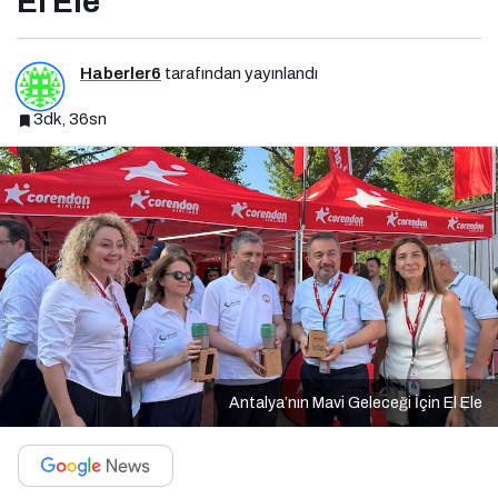
El Ele
Haberler6
tarafından yayınlandı
3dk, 36sn
Antalya’nın Mavi Geleceği İçin El Ele