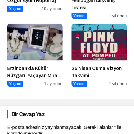
Özgür Aydın Röportaj
Yenidoğan Alışveriş
Listesi
Yaşam
10 ay önce
Yaşam
1 yıl önce
Erzincan’da Kültür
25 Nisan Cuma Vizyon
Rüzgarı: Yaşayan Miras
Takvimi:
Şöleni Şehre İz Bıraktı
Sinemaseverleri
Yaşam
1 ay önce
Yaşam
1 yıl önce
Bekleyen Yepyeni Filmler
Bir Cevap Yaz
E-posta adresiniz yayınlanmayacak.
Gerekli alanlar
*
ile
işaretlenmişlerdir