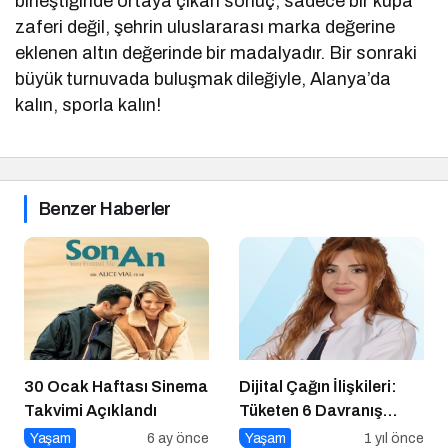
birleştiğinde ortaya çıkan sonuç, sadece bir kupa
zaferi değil, şehrin uluslararası marka değerine
eklenen altın değerinde bir madalyadır. Bir sonraki
büyük turnuvada buluşmak dileğiyle, Alanya’da
kalın, sporla kalın!
Benzer Haberler
30 Ocak Haftası Sinema
Dijital Çağın İlişkileri:
Takvimi Açıklandı
Tüketen 6 Davranış
Biçimi
Yaşam
6 ay önce
Yaşam
1 yıl önce