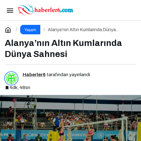
Antalya’nın Mavi Geleceği İçin El Ele
Paylaş
Yorum Yap
Alanya’nın Altın Kumlarında Dünya
Yaşam
Sahnesi
Alanya’nın Altın Kumlarında
Dünya Sahnesi
Haberler6
tarafından yayınlandı
4dk, 48sn