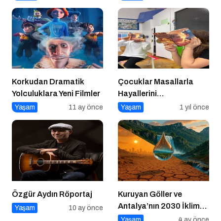
Korkudan Dramatik
Çocuklar Masallarla
Yolculuklara Yeni Filmler
Hayallerini
Gerçekleştiriyor!
Yaşam
11 ay önce
Yaşam
1 yıl önce
Özgür Aydın Röportaj
Kuruyan Göller ve
Antalya’nın 2030 İklim
Yaşam
10 ay önce
Senaryoları
Yaşam
4 ay önce