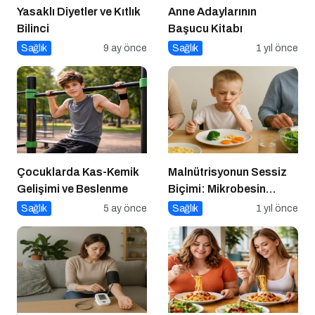
Yasaklı Diyetler ve Kıtlık
Anne Adaylarının
Bilinci
Başucu Kitabı
Sağlık
9 ay önce
Sağlık
1 yıl önce
Çocuklarda Kas-Kemik
Malnütrisyonun Sessiz
Gelişimi ve Beslenme
Biçimi: Mikrobesin
Eksikliklerinin
Sağlık
5 ay önce
Sağlık
1 yıl önce
Nörogelişim Üzerindeki
Etkisi