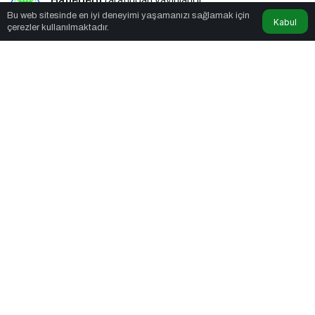
Haberler6
tarafından yayınlandı
Bu web sitesinde en iyi deneyimi yaşamanızı sağlamak için
Kabul
çerezler kullanılmaktadır.
4dk, 54sn
Sürekli Geç Uyumanın Sağlığa Zararları
PAYLAŞ