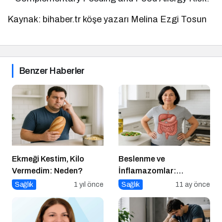
Kaynak: bihaber.tr köşe yazarı Melina Ezgi Tosun
Benzer Haberler
Ekmeği Kestim, Kilo
Beslenme ve
Vermedim: Neden?
İnflamazomlar:
Bağırsaktan Hücre
Sağlık
1 yıl önce
Sağlık
11 ay önce
Çekirdeğine Uzanan
Sessiz Savaş