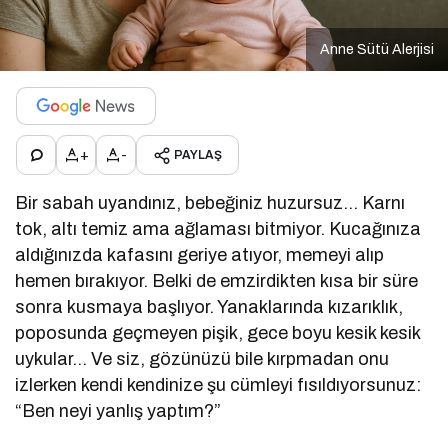
Anne Sütü Alerjisi
+
-
PAYLAŞ
Bir sabah uyandınız, bebeğiniz huzursuz… Karnı
tok, altı temiz ama ağlaması bitmiyor. Kucağınıza
aldığınızda kafasını geriye atıyor, memeyi alıp
hemen bırakıyor. Belki de emzirdikten kısa bir süre
sonra kusmaya başlıyor. Yanaklarında kızarıklık,
poposunda geçmeyen pişik, gece boyu kesik kesik
uykular… Ve siz, gözünüzü bile kırpmadan onu
izlerken kendi kendinize şu cümleyi fısıldıyorsunuz:
“Ben neyi yanlış yaptım?”