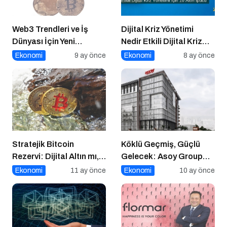
Web3 Trendleri ve İş
Dijital Kriz Yönetimi
Dünyası İçin Yeni
Nedir Etkili Dijital Kriz
Fırsatlar
Yönetimi için 10 Altın
Ekonomi
9 ay önce
Ekonomi
8 ay önce
İpucu
Stratejik Bitcoin
Köklü Geçmiş, Güçlü
Rezervi: Dijital Altın mı,
Gelecek: Asoy Group
Riskli Bir Hamle mi?
Türkiye’nin Değerini
Ekonomi
11 ay önce
Ekonomi
10 ay önce
Yükseltiyor