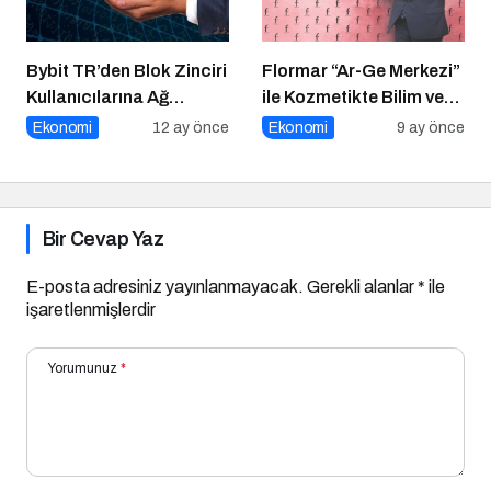
Bybit TR’den Blok Zinciri
Flormar “Ar-Ge Merkezi”
Kullanıcılarına Ağ
ile Kozmetikte Bilim ve
Tıkanıklığı Rehberi!
Teknolojiyi Buluşturuyor!
Ekonomi
12 ay önce
Ekonomi
9 ay önce
Bir Cevap Yaz
E-posta adresiniz yayınlanmayacak.
Gerekli alanlar
*
ile
işaretlenmişlerdir
Yorumunuz
*