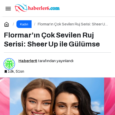
Flormar’ın Çok Sevilen Ruj Serisi: Sheer Up ile
Gülümse
Yorum Yap
Flormar’ın Çok Sevilen Ruj Serisi: Sheer Up
Kadın
ile Gülümse
Flormar’ın Çok Sevilen Ruj
Serisi: Sheer Up ile Gülümse
Haberler6
tarafından yayınlandı
1dk, 51sn