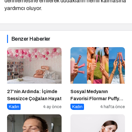
derinlemesine emilerek dudakların nemli kalmasına
yardımcı oluyor.
Benzer Haberler
27’nin Ardında: İçimde
Sosyal Medyanın
Sessizce Çoğalan Hayat
Favorisi Flormar Puffy
Liquid Blush Serisine
Kadın
4 ay önce
Kadın
4 hafta önce
Yeni Renkler Eklendi!