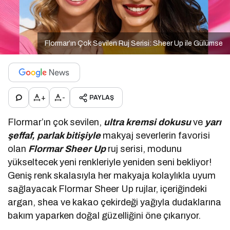
Flormar’ın Çok Sevilen Ruj Serisi: Sheer Up ile Gülümse
+
-
PAYLAŞ
Flormar’ın çok sevilen,
ultra kremsi dokusu
ve
yarı
şeffaf, parlak bitişiyle
makyaj severlerin favorisi
olan
Flormar Sheer Up
ruj serisi, modunu
yükseltecek yeni renkleriyle yeniden seni bekliyor!
Geniş renk skalasıyla her makyaja kolaylıkla uyum
sağlayacak Flormar Sheer Up rujlar, içeriğindeki
argan, shea ve kakao çekirdeği yağıyla dudaklarına
bakım yaparken doğal güzelliğini öne çıkarıyor.