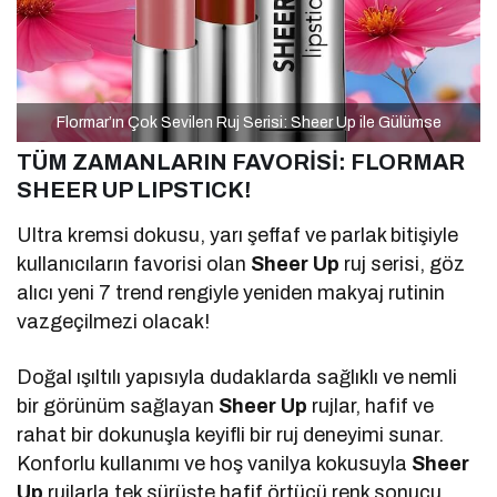
Flormar’ın Çok Sevilen Ruj Serisi: Sheer Up ile Gülümse
TÜM ZAMANLARIN FAVORİSİ:
FLORMAR
SHEER UP LIPSTICK!
Ultra kremsi dokusu, yarı şeffaf ve parlak bitişiyle
kullanıcıların favorisi olan
Sheer Up
ruj serisi, göz
alıcı yeni 7 trend rengiyle yeniden makyaj rutinin
vazgeçilmezi olacak!
Doğal ışıltılı yapısıyla dudaklarda sağlıklı ve nemli
bir görünüm sağlayan
Sheer Up
rujlar, hafif ve
rahat bir dokunuşla keyifli bir ruj deneyimi sunar.
Konforlu kullanımı ve hoş vanilya kokusuyla
Sheer
Up
rujlarla tek sürüşte hafif örtücü renk sonucu