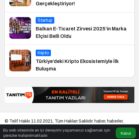
Gerçekleştiriyor!
Startup
Balkan E-Ticaret Zirvesi 2025’in Marka
Elçisi Belli Oldu
Kripto
Türkiye’deki Kripto Ekosistemiyle İlk
Buluşma
© Telif Hakkı 11.02.2021, Tüm Hakları Saklıdır.
haber
,
haberler
,
gezilecek yerler
,
en iyiler listesi
,
bihaber
,
startup
,
sağlıklı
,
eshaber
,
Bu web sitesinde en iyi deneyimi yaşamanızı sağlamak için
kadın
,
habertr
Kabul
çerezler kullanılmaktadır.