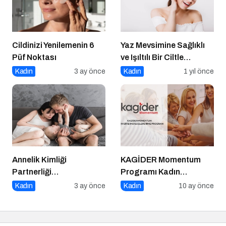
Cildinizi Yenilemenin 6
Yaz Mevsimine Sağlıklı
Püf Noktası
ve Işıltılı Bir Ciltle
Merhaba Deyin
Kadın
3 ay önce
Kadın
1 yıl önce
Annelik Kimliği
KAGİDER Momentum
Partnerliği
Programı Kadın
Gölgelemesin
Girişimcilerin Gücüne
Kadın
3 ay önce
Kadın
10 ay önce
Güç Katıyor