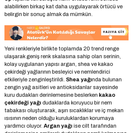
alabilirken birkaç kat daha uygulayarak örtücü ve
belirgin bir sonuç almak da mümkün.
Yeni renkleriyle birlikte toplamda 20 trend renge
ulaşarak geniş renk skalasına sahip olan serinin,
kolay uygulanan yapısı argan, shea ve kakao
çekirdeği yağlarının besleyici ve nemlendirici
etkileriyle zenginleştirildi.
Shea yağı
nda bulunan
zengin yağ asitleri ve antioksidanlar sayesinde
kuru dudakları derinlemesine beslerken
kakao
çekirdeği
yağı
dudaklarda koruyucu bir nem
tabakası oluşturarak, aşırı sıcaklıklar ve iç mekan
ısısının neden olduğu kuruluklardan korumaya
yardımcı oluyor.
Argan yağı
ise cilt tarafından