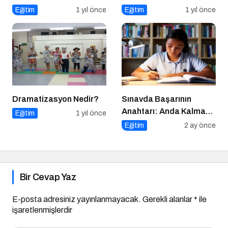
Kariyer Olanakları ve
Dijital Markalaşma
Eğitim
1 yıl önce
Eğitim
1 yıl önce
Geleceği
Konuşuldu
Dramatizasyon Nedir?
Sınavda Başarının
Anahtarı: Anda Kalmak
Eğitim
1 yıl önce
ve Duygu Yönetimi
Eğitim
2 ay önce
Bir Cevap Yaz
E-posta adresiniz yayınlanmayacak.
Gerekli alanlar
*
ile
işaretlenmişlerdir