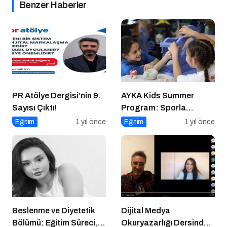
Benzer Haberler
PR Atölye Dergisi’nin 9.
AYKA Kids Summer
Sayısı Çıktı!
Program: Sporla
Geleceğe Yönelik Bir
Eğitim
1 yıl önce
Eğitim
1 yıl önce
Başlangıç!
Beslenme ve Diyetetik
Dijital Medya
Bölümü: Eğitim Süreci,
Okuryazarlığı Dersinde