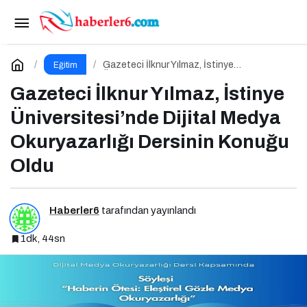
Beslenme ve Diyetetik Bölümü: Eğitim Süreci,
Kariyer Olanakları ve Geleceği
Paylaş
Yorum Yap
Gazeteci İlknur Yılmaz, İstinye
Eğitim
Üniversitesi’nde Dijital Medya Okuryazarlığı
Dersinin Konuğu Oldu
Gazeteci İlknur Yılmaz, İstinye
Üniversitesi’nde Dijital Medya
Okuryazarlığı Dersinin Konuğu
Oldu
Haberler6
tarafından yayınlandı
1dk, 44sn