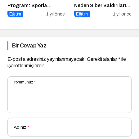
Program: Sporla
Neden Siber Saldırıların
Geleceğe Yönelik Bir
Hedefinde?
Eğitim
1 yıl önce
Eğitim
1 yıl önce
Başlangıç!
Bir Cevap Yaz
E-posta adresiniz yayınlanmayacak.
Gerekli alanlar
*
ile
işaretlenmişlerdir
Yorumunuz
*
Adınız
*