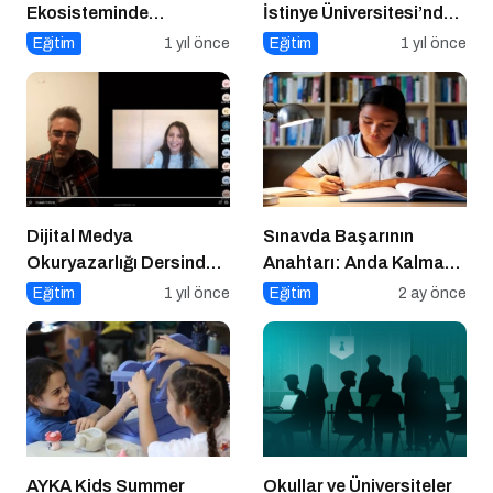
Ekosisteminde
İstinye Üniversitesi’nde
Dezenformasyon ve
Dijital Medya
Eğitim
1 yıl önce
Eğitim
1 yıl önce
Çözüm Arayışları
Okuryazarlığı
Kapsamında
Konuşacak!
Dijital Medya
Sınavda Başarının
Okuryazarlığı Dersinde
Anahtarı: Anda Kalmak
Dijital Markalaşma
ve Duygu Yönetimi
Eğitim
1 yıl önce
Eğitim
2 ay önce
Konuşuldu
AYKA Kids Summer
Okullar ve Üniversiteler