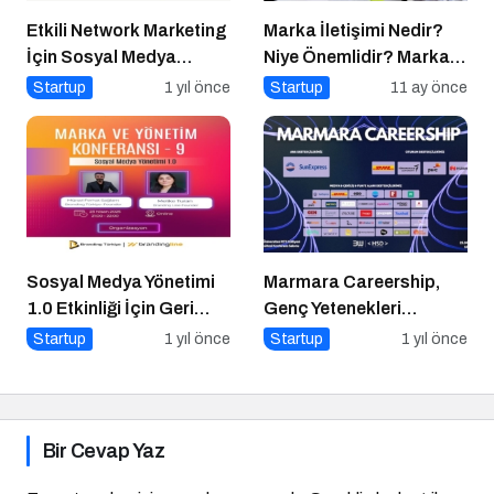
Etkili Network Marketing
Marka İletişimi Nedir?
İçin Sosyal Medya
Niye Önemlidir? Marka
Etkinliği İçin Geri Sayım!
İletişimi Nasıl Yapılır?
Startup
1 yıl önce
Startup
11 ay önce
Sosyal Medya Yönetimi
Marmara Careership,
1.0 Etkinliği İçin Geri
Genç Yetenekleri
Sayım!
Geleceğin İş Dünyasıyla
Startup
1 yıl önce
Startup
1 yıl önce
Buluşturuyor!
Bir Cevap Yaz