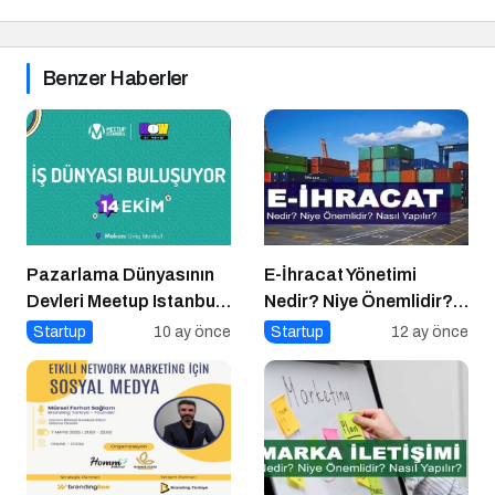
Benzer Haberler
Pazarlama Dünyasının
E-İhracat Yönetimi
Devleri Meetup Istanbul
Nedir? Niye Önemlidir?
2025’te Buluşuyor
Nasıl Yapılır?
Startup
10 ay önce
Startup
12 ay önce