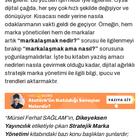
sergilenir. Bu yüzden işin nedir’iyle ilgilenilir. Oysa
dijital çağda, her şey çok hızlı şekilde değişiyor ve
dönüşüyor. Kısacası nedir yerine nasıla
odaklanmanın vakti geldi de geçiyor. Örneğin, hem
marka yöneticileri hem de markalar
artık
“markalaşmak nedir?”
sorusu ile ilgilenmeyi
bırakıp
“markalaşmak ama nasıl?”
sorusuna
yoğunlaşmalıdırlar. İşte bu kitabın yazılış amacı
nedirleri nasıla çevirmek olduğu kadar, dijital ağırlıklı
stratejik marka yönetimi ile ilgili bilgi, ipucu ve
trendleri aktarmaktır.
“Mürsel Ferhat SAĞLAM”ın,
Dikeyeksen
Yayıncılık
etiketiyle çıkan
Stratejik Marka
Yönetimi
kitabındaki bazı konu başlıkları şunlardır;