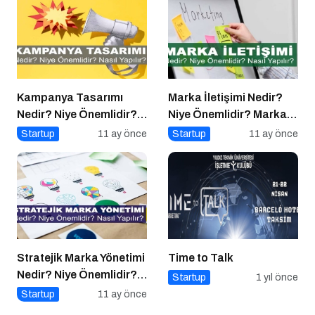
Kampanya Tasarımı
Marka İletişimi Nedir?
Nedir? Niye Önemlidir?
Niye Önemlidir? Marka
Kampanya Tasarımı
İletişimi Nasıl Yapılır?
Startup
11 ay önce
Startup
11 ay önce
Nasıl Yapılır?
Stratejik Marka Yönetimi
Time to Talk
Nedir? Niye Önemlidir?
Startup
1 yıl önce
Stratejik Marka Yönetimi
Startup
11 ay önce
Nasıl Yapılır?