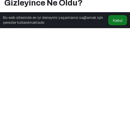
Gizleyince Ne Oldu?
Bu web sitesinde en iyi deneyimi yaşamanızı sağlamak için
Kabul
Haberler6
tarafından yayınlandı
çerezler kullanılmaktadır.
7dk, 25sn
Cursor Skandalı: 50 Milyar Dolarlık Startup Açık Kaynağı
Gizleyince Ne Oldu?