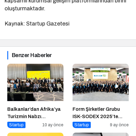
kapsamlı kurumsal gelişim platformlarından birini
oluşturmaktadır.
Kaynak: Startup Gazetesi
Benzer Haberler
Balkanlar’dan Afrika’ya
Form Şirketler Grubu
Turizmin Nabzı
ISK-SODEX 2025’te
Uzakrota Dubai’de Attı
İklimlendirme Geleceğini
Startup
10 ay önce
Startup
9 ay önce
Sergiledi