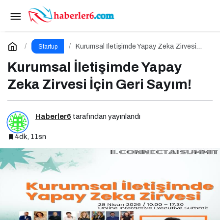
Cursor Skandalı: 50 Milyar Dolarlık Startup
Açık Kaynağı Gizleyince Ne Oldu?
Paylaş
Yorum Yap
Kurumsal İletişimde Yapay Zeka Zirvesi
Startup
İçin Geri Sayım!
Kurumsal İletişimde Yapay
Zeka Zirvesi İçin Geri Sayım!
Haberler6
tarafından yayınlandı
4dk, 11sn