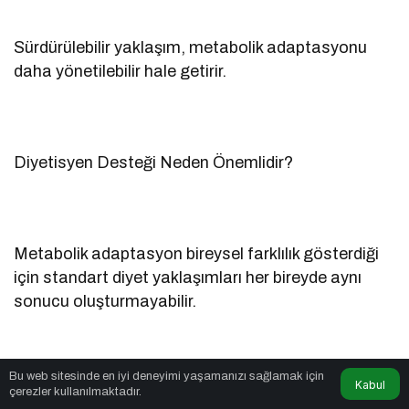
Sürdürülebilir yaklaşım, metabolik adaptasyonu
daha yönetilebilir hale getirir.
Diyetisyen Desteği Neden Önemlidir?
Metabolik adaptasyon bireysel farklılık gösterdiği
için standart diyet yaklaşımları her bireyde aynı
sonucu oluşturmayabilir.
Bu web sitesinde en iyi deneyimi yaşamanızı sağlamak için
Kabul
Profesyonel beslenme desteği:
çerezler kullanılmaktadır.