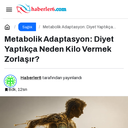
Metabolik Adaptasyon: Diyet Yaptıkça Neden
Kilo Vermek Zorlaşır?
Yorum Yap
Metabolik Adaptasyon: Diyet Yaptıkça
Sağlık
Neden Kilo Vermek Zorlaşır?
Metabolik Adaptasyon: Diyet
Yaptıkça Neden Kilo Vermek
Zorlaşır?
Haberler6
tarafından yayınlandı
8dk, 12sn