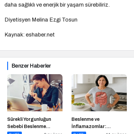
daha sağlıklı ve enerjik bir yaşam sürebiliriz.
Diyetisyen Melina Ezgi Tosun
Kaynak: eshaber.net
Benzer Haberler
Sürekli Yorgunluğun
Beslenme ve
Sebebi Beslenme
İnflamazomlar:
Olabilir mi?
Bağırsaktan Hücre