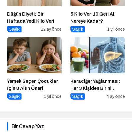
Düğün Diyeti: Bir
5 Kilo Ver, 10 Geri Al:
Haftada Yedi Kilo Ver!
Nereye Kadar?
Sağlık
12 ay önce
Sağlık
1 yıl önce
Yemek Seçen Çocuklar
Karaciğer Yağlanması:
İçin 8 Altın Öneri
Her 3 Kişiden Birini
Tehdit Eden “Sessiz”
Sağlık
1 yıl önce
Sağlık
4 ay önce
Salgın
Bir Cevap Yaz