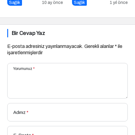
Engellerim?
Stratejileri
Sağlık
10 ay önce
Sağlık
1 yıl önce
Bir Cevap Yaz
E-posta adresiniz yayınlanmayacak.
Gerekli alanlar
*
ile
işaretlenmişlerdir
Yorumunuz
*
Adınız
*