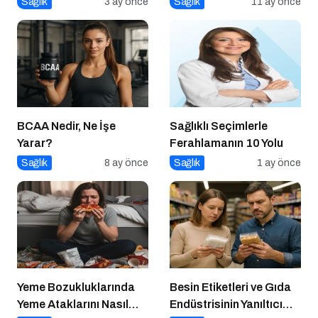
Sağlık
3 ay önce
Sağlık
11 ay önce
Çekirdeğine Uzanan
Sessiz Savaş
BCAA Nedir, Ne İşe
Sağlıklı Seçimlerle
Yarar?
Ferahlamanın 10 Yolu
Sağlık
8 ay önce
Sağlık
1 ay önce
Yeme Bozukluklarında
Besin Etiketleri ve Gıda
Yeme Ataklarını Nasıl
Endüstrisinin Yanıltıcı