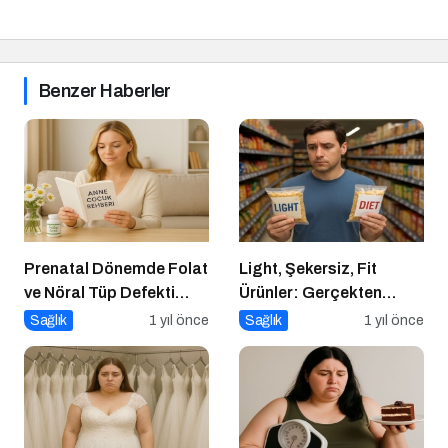
Benzer Haberler
Prenatal Dönemde Folat
Light, Şekersiz, Fit
ve Nöral Tüp Defekti
Ürünler: Gerçekten
İlişkisi
Daha Sağlıklı mı?
Sağlık
1 yıl önce
Sağlık
1 yıl önce