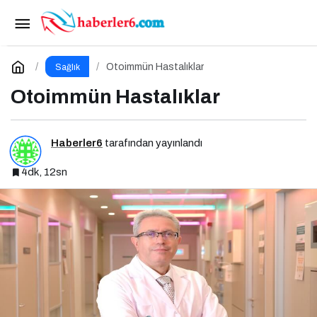
Bağırsaklar: Zihinsel ve Fiziksel Sağlığımızın
Gizli Yöneticisi!
Paylaş
Yorum Yap
Otoimmün Hastalıklar
Sağlık
Otoimmün Hastalıklar
Haberler6
tarafından yayınlandı
4dk, 12sn