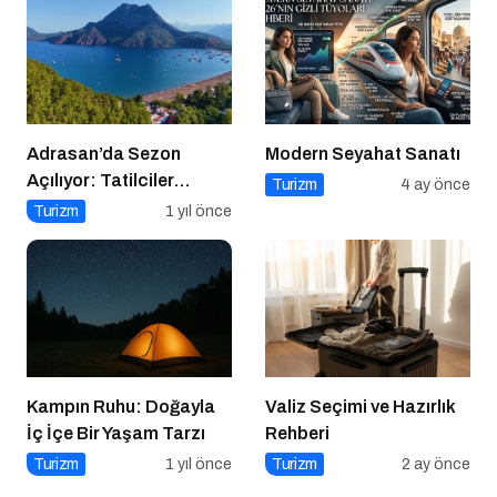
Adrasan’da Sezon
Modern Seyahat Sanatı
Açılıyor: Tatilciler
Turizm
4 ay önce
Doğayla İç İçe Bir Yaz
Turizm
1 yıl önce
İçin Hazır
Kampın Ruhu: Doğayla
Valiz Seçimi ve Hazırlık
İç İçe Bir Yaşam Tarzı
Rehberi
Turizm
1 yıl önce
Turizm
2 ay önce