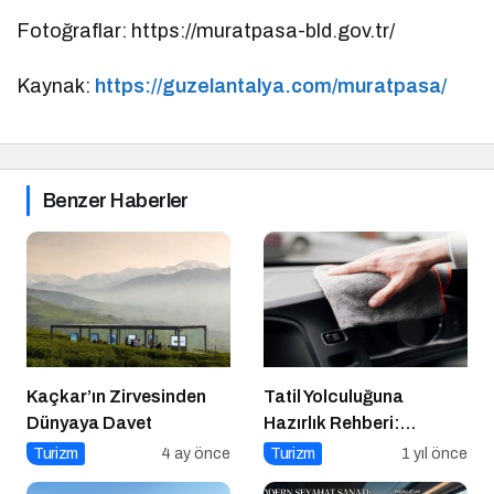
Fotoğraflar: https://muratpasa-bld.gov.tr/
Kaynak:
https://guzelantalya.com/muratpasa/
Benzer Haberler
Kaçkar’ın Zirvesinden
Tatil Yolculuğuna
Dünyaya Davet
Hazırlık Rehberi:
Aracınız İçin Almanız
Turizm
4 ay önce
Turizm
1 yıl önce
Gereken 7 Temel Önlem!