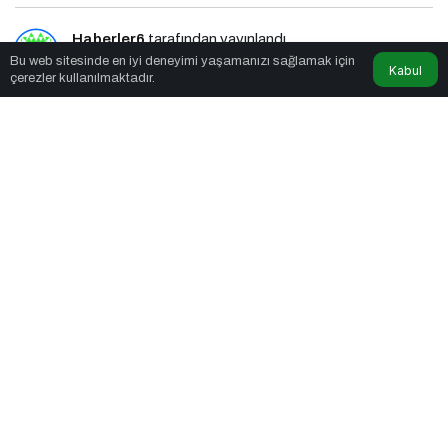
Haberler6
tarafından yayınlandı
Bu web sitesinde en iyi deneyimi yaşamanızı sağlamak için
Kabul
çerezler kullanılmaktadır.
4dk, 12sn
Tatilde Doğayı Koruyarak Keşfedin
PAYLAŞ