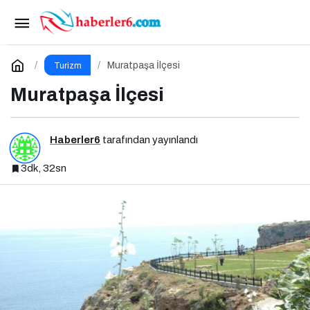
Tatilde Doğayı Koruyarak Keşfedin
Paylaş
Yorum Yap
Muratpaşa İlçesi
Turizm
Muratpaşa İlçesi
Haberler6
tarafından yayınlandı
3dk, 32sn