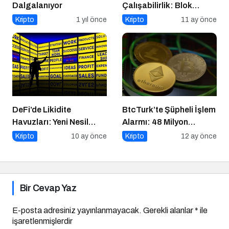
Dalgalanıyor
Çalışabilirlik: Blok
Zincirlerin Geleceği
Kripto
1 yıl önce
Kripto
11 ay önce
DeFi’de Likidite
BtcTurk’te Şüpheli İşlem
Havuzları: Yeni Nesil
Alarmı: 48 Milyon
Finansın Kalbi
Dolarlık Çıkış İddiası
Kripto
10 ay önce
Kripto
12 ay önce
Bir Cevap Yaz
E-posta adresiniz yayınlanmayacak.
Gerekli alanlar
*
ile
işaretlenmişlerdir