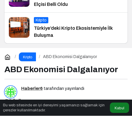
Elçisi Belli Oldu
Kripto
Türkiye’deki Kripto Ekosistemiyle İlk
Buluşma
ABD Ekonomisi Dalgalanıyor
Kripto
ABD Ekonomisi Dalgalanıyor
Haberler6
tarafından yayınlandı
4dk, 7sn
Bu web sitesinde en iyi deneyimi yaşamanızı sağlamak için
Kabul
çerezler kullanılmaktadır.