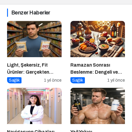
Benzer Haberler
Light, Şekersiz, Fit
Ramazan Sonrası
Ürünler: Gerçekten
Beslenme: Dengeli ve
Daha Sağlıklı mı?
Sağlıklı Bir Geçiş İçin
Sağlık
1 yıl önce
Sağlık
1 yıl önce
İpuçları
Navigasyon Cihazları
Yağ Yakıcı