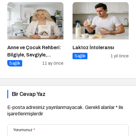
Yolculuk
Anne ve Çocuk Rehberi:
Laktoz İntoleransı
Bilgiyle, Sevgiyle,
Sağlık
1 yıl önce
Güvenle
Sağlık
11 ay önce
Bir Cevap Yaz
E-posta adresiniz yayınlanmayacak.
Gerekli alanlar
*
ile
işaretlenmişlerdir
Yorumunuz
*