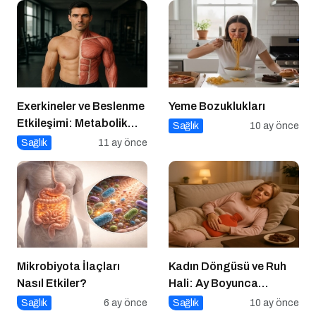
Exerkineler ve Beslenme
Yeme Bozuklukları
Etkileşimi: Metabolik
Sağlık
10 ay önce
Sağlıkta Yeni Bir
Sağlık
11 ay önce
Perspektif
Mikrobiyota İlaçları
Kadın Döngüsü ve Ruh
Nasıl Etkiler?
Hali: Ay Boyunca
Bedenine ve Duygularına
Sağlık
6 ay önce
Sağlık
10 ay önce