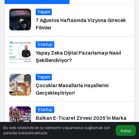
Yaşam
7 Ağustos Haftasında Vizyona Girecek
Filmler
Startup
Yapay Zeka Dijital Pazarlamayı Nasıl
Şekillendiriyor?
Yaşam
Çocuklar Masallarla Hayallerini
Gerçekleştiriyor!
Startup
Balkan E-Ticaret Zirvesi 2025’in Marka
Elçisi Belli Oldu
Bu web sitesinde en iyi deneyimi yaşamanızı sağlamak için
Kabul
çerezler kullanılmaktadır.