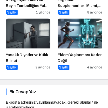
Beyin Tembelliğine Yol
Supplementler: Mit mi,
Açıyor mu?
Gerçek mi?
Sağlık
1 yıl önce
Sağlık
8 ay önce
Yasaklı Diyetler ve Kıtlık
Eklem Yaşlanması Kader
Bilinci
Değil
Sağlık
9 ay önce
Sağlık
4 ay önce
Bir Cevap Yaz
E-posta adresiniz yayınlanmayacak.
Gerekli alanlar
*
ile
işaretlenmişlerdir