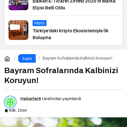
Balkan E-Ticaret Zirvesi 2025’in Marka
Elçisi Belli Oldu
Kripto
Türkiye’deki Kripto Ekosistemiyle İlk
Buluşma
Bayram Sofralarında Kalbinizi Koruyun!
Sağlık
Bayram Sofralarında Kalbinizi
Koruyun!
Haberler6
tarafından yayınlandı
4dk, 10sn