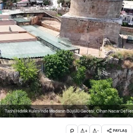
Tarihi Hıdırlık Kulesi'nde Modanın Büyülü Gecesi: Cihan Nacar Defile
+
-
PAYLAŞ