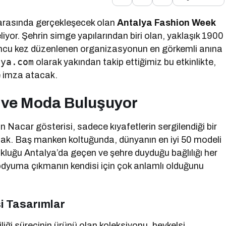
i arasında gerçekleşecek olan
Antalya Fashion Week
liyor. Şehrin simge yapılarından biri olan, yaklaşık 1900
kuzuncu kez düzenlenen organizasyonun en görkemli anına
lya.com
olarak yakından takip ettiğimiz bu etkinlikte,
e imza atacak.
h ve Moda Buluşuyor
n Nacar gösterisi, sadece kıyafetlerin sergilendiği bir
ak. Baş manken koltuğunda, dünyanın en iyi 50 modeli
kluğu Antalya’da geçen ve şehre duyduğu bağlılığı her
podyuma çıkmanın kendisi için çok anlamlı olduğunu
i Tasarımlar
iliği sürecinin ürünü olan koleksiyonu, heykelsi