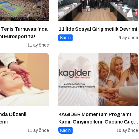
 Tenis Turnuvası’nda
11 İlde Sosyal Girişimcilik Devrimi
ı Eurosport’ta!
Kadın
4 ay önce
11 ay önce
ında Düzenli
KAGİDER Momentum Programı
nemi
Kadın Girişimcilerin Gücüne Güç
Katıyor
11 ay önce
Kadın
10 ay önce