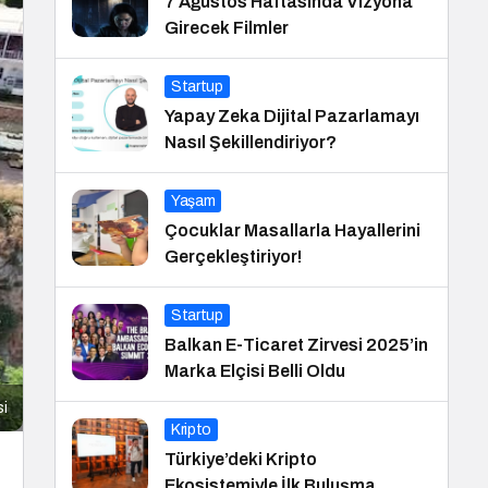
7 Ağustos Haftasında Vizyona
Girecek Filmler
Startup
Yapay Zeka Dijital Pazarlamayı
Nasıl Şekillendiriyor?
Yaşam
Çocuklar Masallarla Hayallerini
Gerçekleştiriyor!
Startup
Balkan E-Ticaret Zirvesi 2025’in
Marka Elçisi Belli Oldu
si
Kripto
Türkiye’deki Kripto
Ekosistemiyle İlk Buluşma