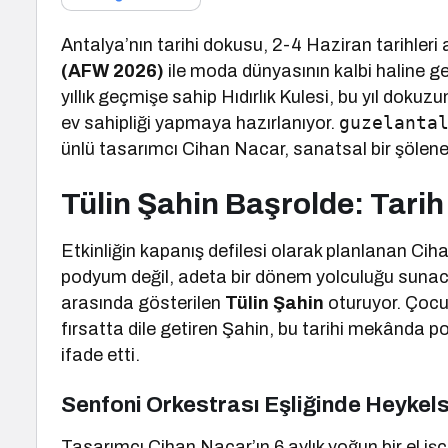
Antalya’nın tarihi dokusu, 2-4 Haziran tarihler
(AFW 2026)
ile moda dünyasının kalbi haline ge
yıllık geçmişe sahip Hıdırlık Kulesi, bu yıl do
guzelanta
ev sahipliği yapmaya hazırlanıyor.
ünlü tasarımcı Cihan Nacar, sanatsal bir şölen
Tülin Şahin Başrolde: Tari
Etkinliğin kapanış defilesi olarak planlanan Ciha
podyum değil, adeta bir dönem yolculuğu sunac
arasında gösterilen
Tülin Şahin
oturuyor. Çocu
fırsatta dile getiren Şahin, bu tarihi mekânda 
ifade etti.
Senfoni Orkestrası Eşliğinde Heykels
Tasarımcı Cihan Nacar’ın 6 aylık yoğun bir el işç