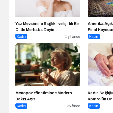
Yaz Mevsimine Sağlıklı ve Işıltılı Bir
Amerika Açık
Ciltle Merhaba Deyin
Final Heyecan
Kadın
1 yıl önce
Kadın
Menopoz Yönetiminde Modern
Kadın Sağlığ
Bakış Açısı
Kontrolün Ö
Kadın
3 ay önce
Kadın