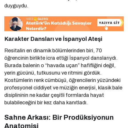
duyguydu.
Karakter Dansları ve İspanyol Ateşi
Resitalin en dinamik bölümlerinden biri, 70
öğrencinin birlikte icra ettiği İspanyol danslarıydı.
Burada balenin o “havada uçan” hafifliğini değil,
yerin gücünü, tutkusunu ve ritmini gördük.
Kostümlerin renk cümbüşü, öğrencilerin yüzündeki
profesyonel ciddiyet ve müziğin enerjisi, klasik bale
disiplininin ne kadar çeşitli formlarda hayat
bulabileceğini bir kez daha kanıtladı.
Sahne Arkası: Bir Prodüksiyonun
Anatomisi