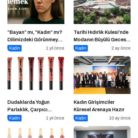
“Bayan” mı, “Kadın” mı?
Tarihi Hıdırlık Kulesi’nde
Dilimizdeki Görünmeyen
Modanın Büyülü Gecesi:
Cinsiyet Ayrımı
Cihan Nacar Defilesi
Kadın
1 yıl önce
Kadın
2 ay önce
Dudaklarda Yoğun
Kadın Girişimciler
Parlaklık, Çarpıcı
Küresel Arenaya Hazır
Dolgunluk: Flormar Lift
Kadın
1 yıl önce
Kadın
10 ay önce
Up Plumper Gloss &
Lipliner