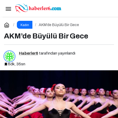
Tarihi Hıdırlık Kulesi’nde Modanın Büyülü
Gecesi: Cihan Nacar Defilesi
Paylaş
Yorum Yap
AKM’de Büyülü Bir Gece
Kadın
AKM’de Büyülü Bir Gece
Haberler6
tarafından yayınlandı
6dk, 35sn