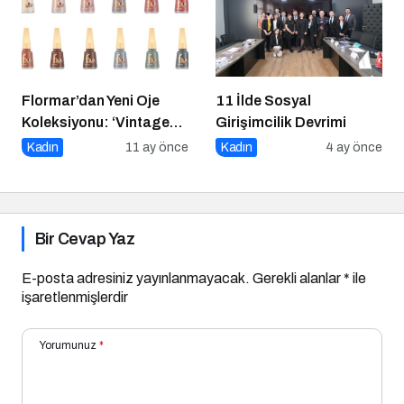
Flormar’dan Yeni Oje
11 İlde Sosyal
Koleksiyonu: ‘Vintage
Girişimcilik Devrimi
Romance’ Nostaljiyle
Kadın
11 ay önce
Kadın
4 ay önce
Harmanlanmış Bir
Zarafeti Tırnaklara
Taşıyor!
Bir Cevap Yaz
E-posta adresiniz yayınlanmayacak.
Gerekli alanlar
*
ile
işaretlenmişlerdir
Yorumunuz
*