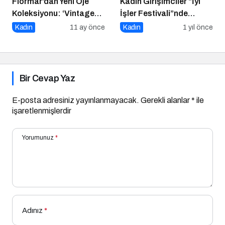
Flormar’dan Yeni Oje
Kadın Girişimciler “İyi
Koleksiyonu: ‘Vintage
İşler Festivali”nde
Romance’ Nostaljiyle
Buluştu
Kadın
11 ay önce
Kadın
1 yıl önce
Harmanlanmış Bir
Zarafeti Tırnaklara
Taşıyor!
Bir Cevap Yaz
E-posta adresiniz yayınlanmayacak.
Gerekli alanlar
*
ile
işaretlenmişlerdir
Yorumunuz
*
Adınız
*