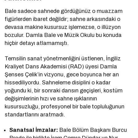
Bale sadece sahnede gördüğünüz o muazzam
figürlerden ibaret değildir; sahne arkasındaki o
devasa makine kusursuz işlemezse, o illüzyon
bozulur. Damla Bale ve Müzik Okulu bu konuda
hiçbir detayı atlamamıştı.
Temsilin sanat yönetmenliğini üstlenen, İngiliz
Kraliyet Dans Akademisi (RAD) üyesi Damla
Şenses Çelik’in vizyonu, gece boyunca her an
hissediliyordu. Sahneleme disiplini o kadar
yoğundu ki, bir sonraki dansın geçişleri, kostüm
değişimlerinin hızı ve sahne ışıklarının
kusursuzluğu, profesyonel bir bale topluluğunun
standartlarını aratmadı.
Sanatsal İmzalar:
Bale Bölüm Başkanı Burcu
Brodo ile birlikte İrem Cemre Dündar ve Nur