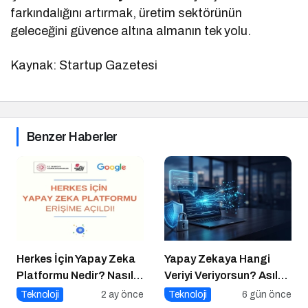
farkındalığını artırmak, üretim sektörünün
geleceğini güvence altına almanın tek yolu.
Kaynak: Startup Gazetesi
Benzer Haberler
Herkes İçin Yapay Zeka
Yapay Zekaya Hangi
Platformu Nedir? Nasıl
Veriyi Veriyorsun? Asıl
Kullanılır?
Risk Ürettiğin Değil,
Teknoloji
2 ay önce
Teknoloji
6 gün önce