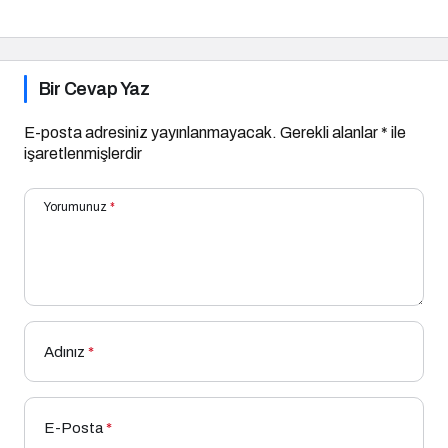
ChatGPT’nin
Güncellemeleri ve
Markalara Yönelik
Fırsatlar
Bir Cevap Yaz
E-posta adresiniz yayınlanmayacak.
Gerekli alanlar
*
ile
işaretlenmişlerdir
Yorumunuz
*
Adınız
*
E-Posta
*