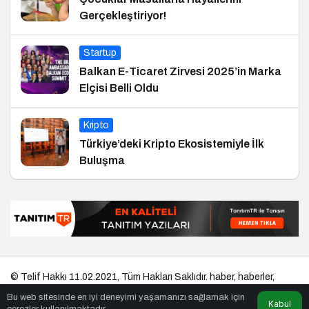
Gerçekleştiriyor!
Startup
Balkan E-Ticaret Zirvesi 2025’in Marka
Elçisi Belli Oldu
Kripto
Türkiye’deki Kripto Ekosistemiyle İlk
Buluşma
© Telif Hakkı 11.02.2021, Tüm Hakları Saklıdır.
haber
,
haberler
,
gezilecek yerler
,
en iyiler listesi
,
bihaber
,
startup
,
sağlıklı
,
eshaber
,
Bu web sitesinde en iyi deneyimi yaşamanızı sağlamak için
kadın
,
habertr
Kabul
çerezler kullanılmaktadır.