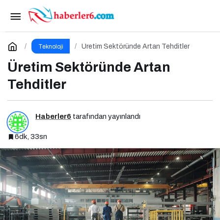
İş Teklifi Görünümlü Siber Casusluk
Operasyonu
Paylaş
Yorum Yap
Üretim Sektöründe Artan Tehditler
Teknoloji
Üretim Sektöründe Artan
Tehditler
Haberler6
tarafından yayınlandı
6dk, 33sn