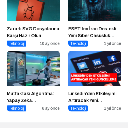
Zararlı SVG Dosyalarına
ESET’ten İran Destekli
Karşı Hazır Olun
Yeni Siber Casusluk
Operasyonu Uyarısı
Teknoloji
10 ay önce
Teknoloji
1 yıl önce
Mutfaktaki Algoritma:
Linkedin’den Etkileşimi
Yapay Zeka
Artıracak Yeni
Gastronomiyi Nasıl
Güncelleme
Teknoloji
6 ay önce
Teknoloji
1 yıl önce
Yeniden Programlıyor?