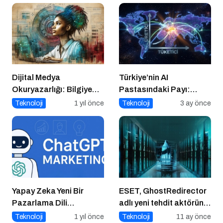
Verdiğin Veride
Dijital Medya
Türkiye’nin AI
Okuryazarlığı: Bilgiye
Pastasındaki Payı:
Erişimde Sorumluluk ve
Üretici mi, Tüketici mi?
Teknoloji
1 yıl önce
Teknoloji
3 ay önce
Farkındalık
Yapay Zeka Yeni Bir
ESET, GhostRedirector
Pazarlama Dili
adlı yeni tehdit aktörünü
Konuşuyor:
keşfetti
Teknoloji
1 yıl önce
Teknoloji
11 ay önce