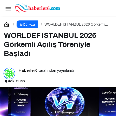
İş dünyasının zirvesi WORLDEF VIP Connect’te
buluştu
Paylaş
Yorum Yap
WORLDEF ISTANBUL 2026 Görkemli
İş Dünyası
Açılış Töreniyle Başladı
WORLDEF ISTANBUL 2026
Görkemli Açılış Töreniyle
Başladı
Haberler6
tarafından yayınlandı
4dk, 53sn