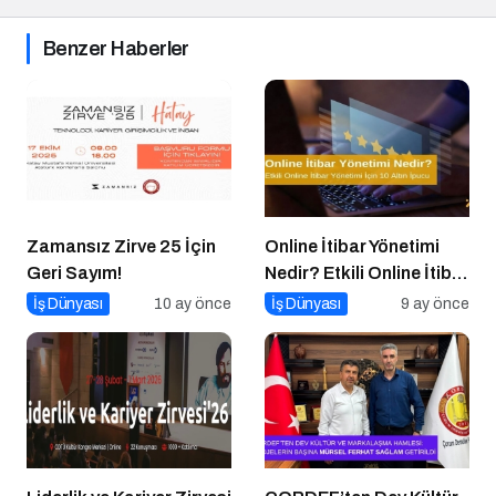
Benzer Haberler
Zamansız Zirve 25 İçin
Online İtibar Yönetimi
Geri Sayım!
Nedir? Etkili Online İtibar
Yönetimi İçin 10 Altın
İş Dünyası
10 ay önce
İş Dünyası
9 ay önce
İpucu