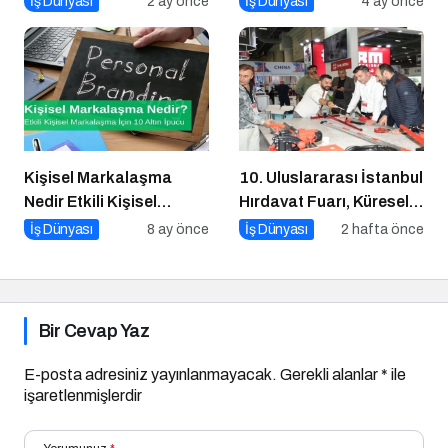
İş Dünyası
2 ay önce
İş Dünyası
4 ay önce
Serisi
Kişisel Markalaşma
10. Uluslararası İstanbul
Nedir Etkili Kişisel
Hırdavat Fuarı, Küresel
Markalaşma için 10 Altın
Ticaretin Yeni Merkezi
İş Dünyası
8 ay önce
İş Dünyası
2 hafta önce
İpucu
Olmaya Hazırlanıyor
Bir Cevap Yaz
E-posta adresiniz yayınlanmayacak.
Gerekli alanlar
*
ile
işaretlenmişlerdir