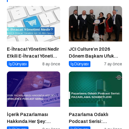
E-İhracat Yönetimi Nedir
JCI Culture’ın 2026
Etkili E-İhracat Yönetimi
Dönem Başkanı Ufuk
için 10 Altın İpucu
Can Ay Oldu
İş Dünyası
8 ay önce
İş Dünyası
7 ay önce
İçerik Pazarlaması
Pazarlama Odaklı
Hakkında Her Şey:
Podcast Serisi:
İçeriklerce Podcast
Pazarlama Sohbetleri