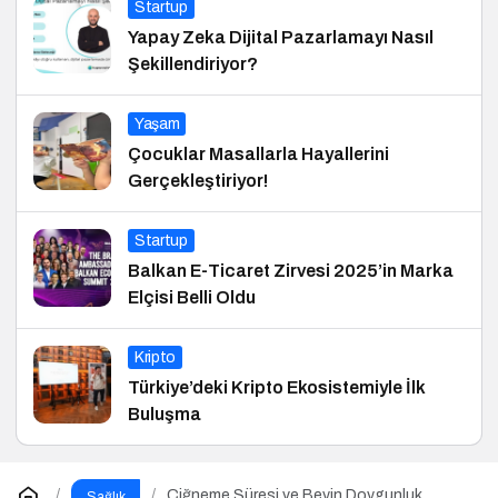
Startup
Yapay Zeka Dijital Pazarlamayı Nasıl
Şekillendiriyor?
Yaşam
Çocuklar Masallarla Hayallerini
Gerçekleştiriyor!
Startup
Balkan E-Ticaret Zirvesi 2025’in Marka
Elçisi Belli Oldu
Kripto
Türkiye’deki Kripto Ekosistemiyle İlk
Buluşma
Çiğneme Süresi ve Beyin Doygunluk
Sağlık