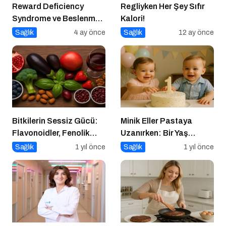
Reward Deficiency
Regliyken Her Şey Sıfır
Syndrome ve Beslenme
Kalori!
Davranışı
Sağlık
4 ay önce
Sağlık
12 ay önce
Bitkilerin Sessiz Gücü:
Minik Eller Pastaya
Flavonoidler, Fenolik
Uzanırken: Bir Yaş
Asitler ve Diğer
Sonrası Beslenmeye
Sağlık
1 yıl önce
Sağlık
1 yıl önce
Polifenoller
Dair Bir Yolculuk