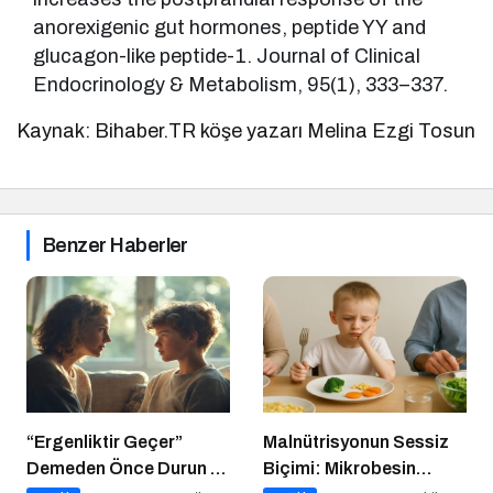
anorexigenic gut hormones, peptide YY and
glucagon-like peptide-1. Journal of Clinical
Endocrinology & Metabolism, 95(1), 333–337.
Kaynak: Bihaber.TR köşe yazarı Melina Ezgi Tosun
Benzer Haberler
“Ergenliktir Geçer”
Malnütrisyonun Sessiz
Demeden Önce Durun ve
Biçimi: Mikrobesin