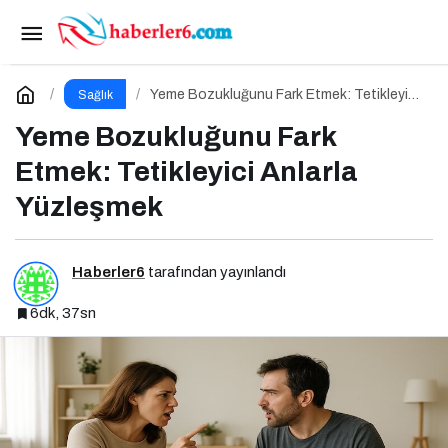
Çiğneme Süresi ve Beyin Doygunluk Sinyalleri
Paylaş
Yorum Yap
Yeme Bozukluğunu Fark Etmek: Tetikleyici
Sağlık
Anlarla Yüzleşmek
Yeme Bozukluğunu Fark
Etmek: Tetikleyici Anlarla
Yüzleşmek
Haberler6
tarafından yayınlandı
6dk, 37sn