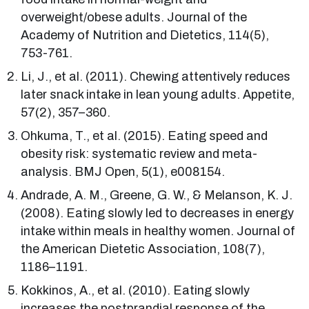
overweight/obese adults. Journal of the
Academy of Nutrition and Dietetics, 114(5),
753-761.
Li, J., et al. (2011). Chewing attentively reduces
later snack intake in lean young adults. Appetite,
57(2), 357–360.
Ohkuma, T., et al. (2015). Eating speed and
obesity risk: systematic review and meta-
analysis. BMJ Open, 5(1), e008154.
Andrade, A. M., Greene, G. W., & Melanson, K. J.
(2008). Eating slowly led to decreases in energy
intake within meals in healthy women. Journal of
the American Dietetic Association, 108(7),
1186–1191.
Kokkinos, A., et al. (2010). Eating slowly
increases the postprandial response of the