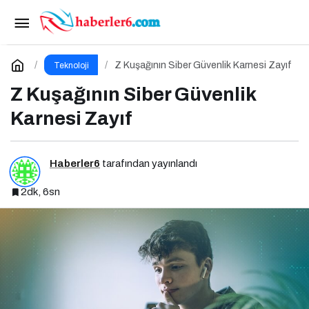
Rusya Bağlantılı RomCom Grubu WinRAR
Açığını Hedef Aldı
Paylaş
Yorum Yap
Z Kuşağının Siber Güvenlik Karnesi Zayıf
Teknoloji
Z Kuşağının Siber Güvenlik
Karnesi Zayıf
Haberler6
tarafından yayınlandı
2dk, 6sn