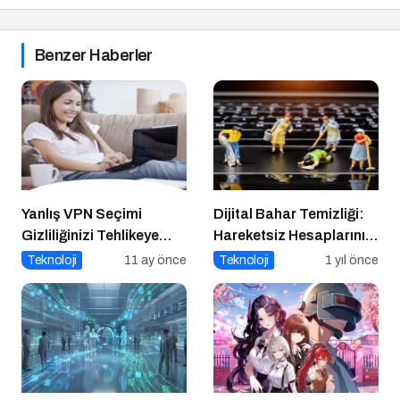
Benzer Haberler
Yanlış VPN Seçimi
Dijital Bahar Temizliği:
Gizliliğinizi Tehlikeye
Hareketsiz Hesaplarınızı
Atabilir
Temizlemenin Zamanı
Teknoloji
11 ay önce
Teknoloji
1 yıl önce
Geldi!