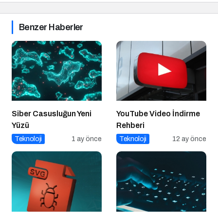
Benzer Haberler
Siber Casusluğun Yeni
YouTube Video İndirme
Yüzü
Rehberi
Teknoloji
1 ay önce
Teknoloji
12 ay önce