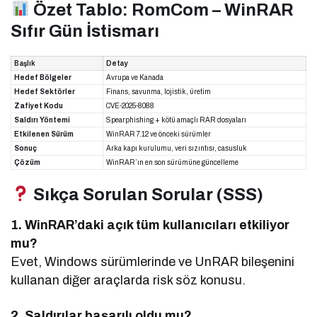
Özet Tablo: RomCom – WinRAR
Sıfır Gün İstismarı
Başlık
Detay
Hedef Bölgeler
Avrupa ve Kanada
Hedef Sektörler
Finans, savunma, lojistik, üretim
Zafiyet Kodu
CVE-2025-8088
Saldırı Yöntemi
Spearphishing + kötü amaçlı RAR dosyaları
Etkilenen Sürüm
WinRAR 7.12 ve önceki sürümler
Sonuç
Arka kapı kurulumu, veri sızıntısı, casusluk
Çözüm
WinRAR’ın en son sürümüne güncelleme
Sıkça Sorulan Sorular (SSS)
1. WinRAR’daki açık tüm kullanıcıları etkiliyor
mu?
Evet, Windows sürümlerinde ve UnRAR bileşenini
kullanan diğer araçlarda risk söz konusu.
2. Saldırılar başarılı oldu mu?