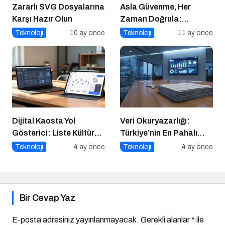
Zararlı SVG Dosyalarına
Asla Güvenme, Her
Karşı Hazır Olun
Zaman Doğrula:
Şirketler İçin Parola
Teknoloji
10 ay önce
Teknoloji
11 ay önce
Güvenliği Alarmı
Dijital Kaosta Yol
Veri Okuryazarlığı:
Gösterici: Liste Kültürü
Türkiye’nin En Pahalı
ve İnteraktif Çözümlerin
Beceri Açığı
Teknoloji
4 ay önce
Teknoloji
4 ay önce
Geleceği
Bir Cevap Yaz
E-posta adresiniz yayınlanmayacak.
Gerekli alanlar
*
ile