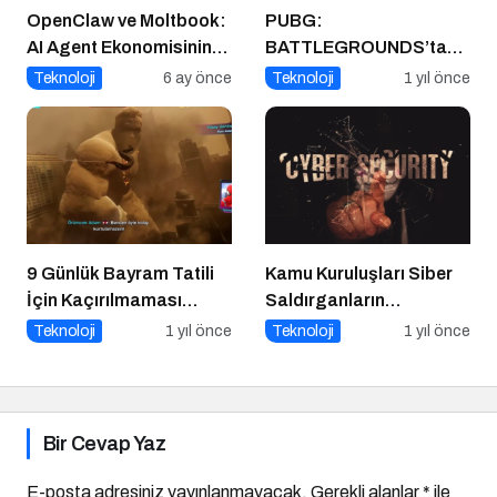
OpenClaw ve Moltbook:
PUBG:
AI Agent Ekonomisinin
BATTLEGROUNDS’tan
İlk Altyapıları
1 Nisan Şakası
Teknoloji
6 ay önce
Teknoloji
1 yıl önce
9 Günlük Bayram Tatili
Kamu Kuruluşları Siber
İçin Kaçırılmaması
Saldırganların
Gereken 8 Oyun
Hedefinde
Teknoloji
1 yıl önce
Teknoloji
1 yıl önce
Bir Cevap Yaz
E-posta adresiniz yayınlanmayacak.
Gerekli alanlar
*
ile