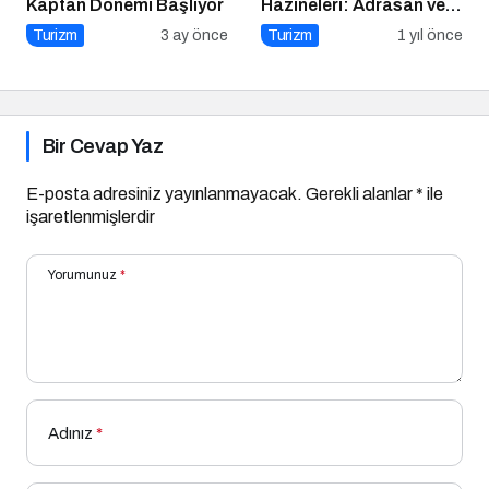
Kaptan Dönemi Başlıyor
Hazineleri: Adrasan ve
Çevresi
Turizm
3 ay önce
Turizm
1 yıl önce
Bir Cevap Yaz
E-posta adresiniz yayınlanmayacak.
Gerekli alanlar
*
ile
işaretlenmişlerdir
Yorumunuz
*
Adınız
*