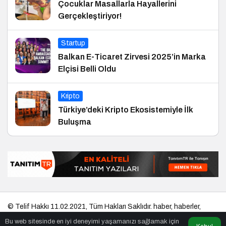
Çocuklar Masallarla Hayallerini
Gerçekleştiriyor!
Startup
Balkan E-Ticaret Zirvesi 2025’in Marka
Elçisi Belli Oldu
Kripto
Türkiye’deki Kripto Ekosistemiyle İlk
Buluşma
© Telif Hakkı 11.02.2021, Tüm Hakları Saklıdır.
haber
,
haberler
,
gezilecek yerler
,
en iyiler listesi
,
bihaber
,
startup
,
sağlıklı
,
eshaber
,
Bu web sitesinde en iyi deneyimi yaşamanızı sağlamak için
kadın
,
habertr