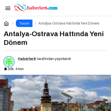
Bayram Hareketliliği Avrupa Hayallerini
Tetikledi
Paylaş
Yorum Yap
Antalya-Ostrava Hattında Yeni Dönem
Turizm
Antalya-Ostrava Hattında Yeni
Dönem
Haberler6
tarafından yayınlandı
3dk, 44sn