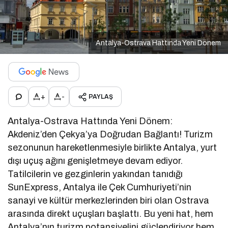
Antalya-Ostrava Hattında Yeni Dönem
+
-
PAYLAŞ
Antalya-Ostrava Hattında Yeni Dönem:
Akdeniz’den Çekya’ya Doğrudan Bağlantı! Turizm
sezonunun hareketlenmesiyle birlikte Antalya, yurt
dışı uçuş ağını genişletmeye devam ediyor.
Tatilcilerin ve gezginlerin yakından tanıdığı
SunExpress, Antalya ile Çek Cumhuriyeti’nin
sanayi ve kültür merkezlerinden biri olan Ostrava
arasında direkt uçuşları başlattı. Bu yeni hat, hem
Antalya’nın turizm potansiyelini güçlendiriyor hem