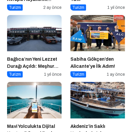
Tetikledi
Turizm
2 ay önce
Turizm
1 yıl önce
Bağlıca’nın Yeni Lezzet
Sabiha Gökçen’den
Durağı Açıldı: Meşhur
Alicante’ye İlk Adım!
Tarihi Aspava
Turizm
1 yıl önce
Turizm
1 ay önce
Mavi Yolculukta Dijital
Akdeniz’in Saklı