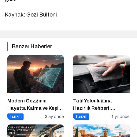
Kaynak: Gezi Bülteni
Benzer Haberler
Modern Gezginin
Tatil Yolculuğuna
Hayatta Kalma ve Keşif
Hazırlık Rehberi:
Rehberi
Aracınız İçin Almanız
Turizm
3 ay önce
Turizm
1 yıl önce
Gereken 7 Temel Önlem!