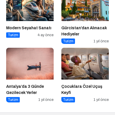
Modern Seyahat Sanatı
Gürcistan’dan Alınacak
Hediyeler
Turizm
4 ay önce
Turizm
1 yıl önce
Antalya’da 3 Günde
Çocuklara Özel Uçuş
Gezilecek Yerler
Keyfi
Turizm
1 yıl önce
Turizm
1 yıl önce