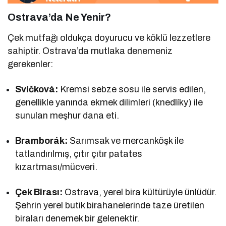
Ostrava’da Ne Yenir?
Çek mutfağı oldukça doyurucu ve köklü lezzetlere
sahiptir. Ostrava’da mutlaka denemeniz
gerekenler:
Svíčková:
Kremsi sebze sosu ile servis edilen,
genellikle yanında ekmek dilimleri (knedlíky) ile
sunulan meşhur dana eti.
Bramborák:
Sarımsak ve mercanköşk ile
tatlandırılmış, çıtır çıtır patates
kızartması/mücveri.
Çek Birası:
Ostrava, yerel bira kültürüyle ünlüdür.
Şehrin yerel butik birahanelerinde taze üretilen
biraları denemek bir gelenektir.