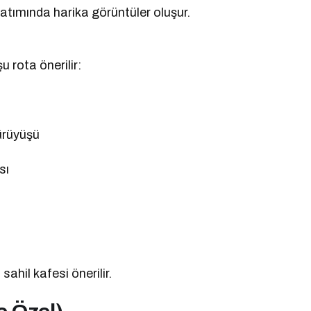
batımında harika görüntüler oluşur.
 rota önerilir:
ürüyüşü
sı
sahil kafesi önerilir.