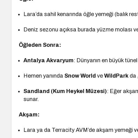
Lara’da sahil kenarında öğle yemeği (balık resto
Deniz sezonu açıksa burada yüzme molası veri
Öğleden Sonra:
Antalya Akvaryum
: Dünyanın en büyük tünel
Hemen yanında
Snow World
ve
WildPark
da g
Sandland (Kum Heykel Müzesi)
: Eğer akşam
sunar.
Akşam:
Lara ya da Terracity AVM’de akşam yemeği ve 