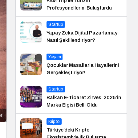
FAM Trip ile Turizm
Profesyonellerini Buluşturdu
Startup
Yapay Zeka Dijital Pazarlamayı
Nasıl Şekillendiriyor?
Yaşam
Çocuklar Masallarla Hayallerini
Gerçekleştiriyor!
Startup
Balkan E-Ticaret Zirvesi 2025’in
Marka Elçisi Belli Oldu
er
Kripto
Türkiye’deki Kripto
Ekosistemiyle İlk Buluşma