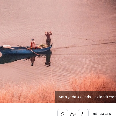
Antalya’da 3 Günde Gezilecek Yerl
+
-
PAYLAŞ