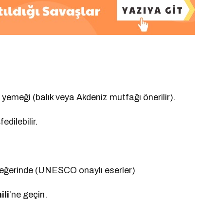
.
 yemeği (balık veya Akdeniz mutfağı önerilir).
dilebilir.
ın değerinde (UNESCO onaylı eserler)
ili
’ne geçin.