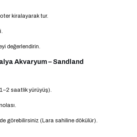
oter kiralayarak tur.
i.
yi değerlendirin.
talya Akvaryum – Sandland
 1–2 saatlik yürüyüş).
molası.
 de görebilirsiniz (Lara sahiline dökülür).