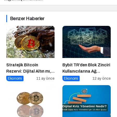
Benzer Haberler
Stratejik Bitcoin
Bybit TR’den Blok Zinciri
Rezervi: Dijital Altın mı,
Kullanıcılarına Ağ
Riskli Bir Hamle mi?
Tıkanıklığı Rehberi!
Ekonomi
11 ay önce
Ekonomi
12 ay önce