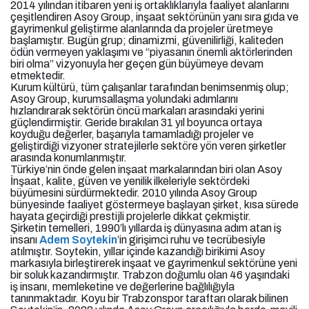
2014 yılından itibaren yeni iş ortaklıklarıyla faaliyet alanlarını
çeşitlendiren Asoy Group, inşaat sektörünün yanı sıra gıda ve
gayrimenkul geliştirme alanlarında da projeler üretmeye
başlamıştır. Bugün grup; dinamizmi, güvenilirliği, kaliteden
ödün vermeyen yaklaşımı ve “piyasanın önemli aktörlerinden
biri olma” vizyonuyla her geçen gün büyümeye devam
etmektedir.
Kurum kültürü, tüm çalışanlar tarafından benimsenmiş olup;
Asoy Group, kurumsallaşma yolundaki adımlarını
hızlandırarak sektörün öncü markaları arasındaki yerini
güçlendirmiştir. Geride bırakılan 31 yıl boyunca ortaya
koyduğu değerler, başarıyla tamamladığı projeler ve
geliştirdiği vizyoner stratejilerle sektöre yön veren şirketler
arasında konumlanmıştır.
Türkiye’nin önde gelen inşaat markalarından biri olan Asoy
İnşaat, kalite, güven ve yenilik ilkeleriyle sektördeki
büyümesini sürdürmektedir. 2010 yılında Asoy Group
bünyesinde faaliyet göstermeye başlayan şirket, kısa sürede
hayata geçirdiği prestijli projelerle dikkat çekmiştir.
Şirketin temelleri, 1990’lı yıllarda iş dünyasına adım atan iş
insanı
Adem Soytekin
’in girişimci ruhu ve tecrübesiyle
atılmıştır. Soytekin, yıllar içinde kazandığı birikimi Asoy
markasıyla birleştirerek inşaat ve gayrimenkul sektörüne yeni
bir soluk kazandırmıştır. Trabzon doğumlu olan 46 yaşındaki
iş insanı, memleketine ve değerlerine bağlılığıyla
tanınmaktadır. Koyu bir Trabzonspor taraftarı olarak bilinen