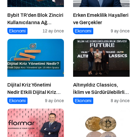
Bybit TR’den Blok Zinciri
Erken Emeklilik Hayalleri
Kullanıcılarına Ağ
ve Gerçekler
Tıkanıklığı Rehberi!
Ekonomi
12 ay önce
Ekonomi
9 ay önce
Dijital Kriz Yönetimi
Altınyıldız Classics,
Nedir Etkili Dijital Kriz
İklim ve Sürdürülebilirlik
Yönetimi için 10 Altın
Ödülleri’nde “Yılın Geri
Ekonomi
9 ay önce
Ekonomi
8 ay önce
İpucu
Dönüşüm Projesi”
Kategorisinde Altın Ödül
Kazandı