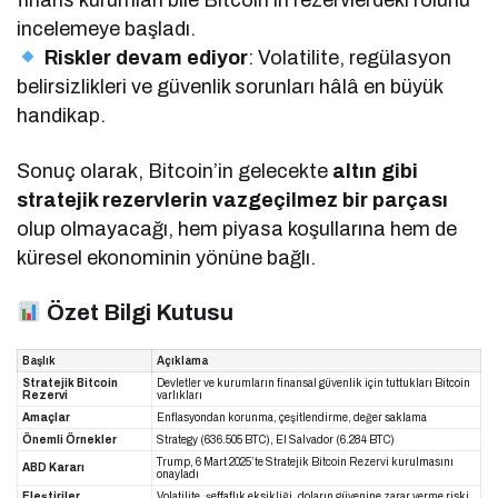
incelemeye başladı.
Riskler devam ediyor
: Volatilite, regülasyon
belirsizlikleri ve güvenlik sorunları hâlâ en büyük
handikap.
Sonuç olarak, Bitcoin’in gelecekte
altın gibi
stratejik rezervlerin vazgeçilmez bir parçası
olup olmayacağı, hem piyasa koşullarına hem de
küresel ekonominin yönüne bağlı.
Özet Bilgi Kutusu
Başlık
Açıklama
Stratejik Bitcoin
Devletler ve kurumların finansal güvenlik için tuttukları Bitcoin
Rezervi
varlıkları
Amaçlar
Enflasyondan korunma, çeşitlendirme, değer saklama
Önemli Örnekler
Strategy (636.505 BTC), El Salvador (6.284 BTC)
Trump, 6 Mart 2025’te Stratejik Bitcoin Rezervi kurulmasını
ABD Kararı
onayladı
Eleştiriler
Volatilite, şeffaflık eksikliği, doların güvenine zarar verme riski