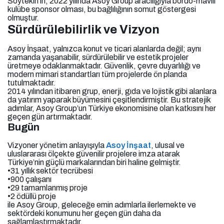
Soytekin’in, 2022 yılında Asoy Group aracılığıyla bordo-mavili
kulübe sponsor olması, bu bağlılığının somut göstergesi
olmuştur.
Sürdürülebilirlik ve Vizyon
Asoy İnşaat, yalnızca konut ve ticari alanlarda değil; aynı
zamanda yaşanabilir, sürdürülebilir ve estetik projeler
üretmeye odaklanmaktadır. Güvenlik, çevre duyarlılığı ve
modern mimari standartları tüm projelerde ön planda
tutulmaktadır.
2014 yılından itibaren grup, enerji, gıda ve lojistik gibi alanlara
da yatırım yaparak büyümesini çeşitlendirmiştir. Bu stratejik
adımlar, Asoy Group’un Türkiye ekonomisine olan katkısını her
geçen gün artırmaktadır.
Bugün
Vizyoner yönetim anlayışıyla
Asoy İnşaat
, ulusal ve
uluslararası ölçekte güvenilir projelere imza atarak
Türkiye’nin güçlü markalarından biri haline gelmiştir.
•31 yıllık sektör tecrübesi
•900 çalışanı
•29 tamamlanmış proje
•2 ödüllü proje
ile Asoy Group, geleceğe emin adımlarla ilerlemekte ve
sektördeki konumunu her geçen gün daha da
sağlamlaştırmaktadır.