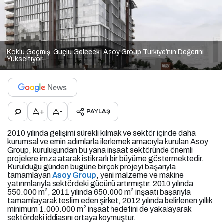
Köklü Geçmiş, Güçlü Gelecek: Asoy Group Türkiye’nin Değerini
Yükseltiyor
+
-
PAYLAŞ
2010 yılında gelişimi sürekli kılmak ve sektör içinde daha
kurumsal ve emin adımlarla ilerlemek amacıyla kurulan Asoy
Group, kuruluşundan bu yana inşaat sektöründe önemli
projelere imza atarak istikrarlı bir büyüme göstermektedir.
Kurulduğu günden bugüne birçok projeyi başarıyla
tamamlayan
Asoy Group
, yeni malzeme ve makine
yatırımlarıyla sektördeki gücünü artırmıştır. 2010 yılında
550.000 m², 2011 yılında 650.000 m² inşaatı başarıyla
tamamlayarak teslim eden şirket, 2012 yılında belirlenen yıllık
minimum 1.000.000 m² inşaat hedefini de yakalayarak
sektördeki iddiasını ortaya koymuştur.