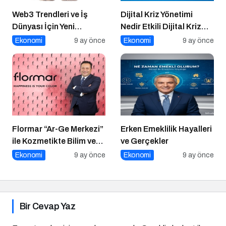
Web3 Trendleri ve İş
Dijital Kriz Yönetimi
Dünyası İçin Yeni
Nedir Etkili Dijital Kriz
Fırsatlar
Yönetimi için 10 Altın
Ekonomi
9 ay önce
Ekonomi
9 ay önce
İpucu
Flormar “Ar-Ge Merkezi”
Erken Emeklilik Hayalleri
ile Kozmetikte Bilim ve
ve Gerçekler
Teknolojiyi Buluşturuyor!
Ekonomi
9 ay önce
Ekonomi
9 ay önce
Bir Cevap Yaz