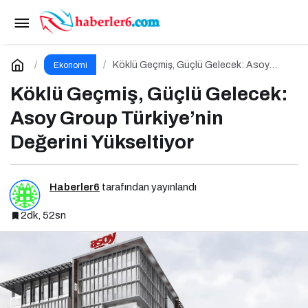
Stratejik Bitcoin Rezervi: Dijital Altın mı, Riskli
Bir Hamle mi?
Paylaş
Yorum Yap
Köklü Geçmiş, Güçlü Gelecek: Asoy
Ekonomi
Group Türkiye’nin Değerini Yükseltiyor
Köklü Geçmiş, Güçlü Gelecek:
Asoy Group Türkiye’nin
Değerini Yükseltiyor
Haberler6
tarafından yayınlandı
2dk, 52sn