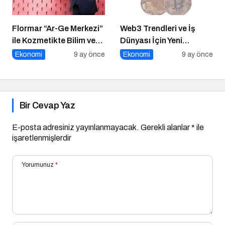
Flormar “Ar-Ge Merkezi”
Web3 Trendleri ve İş
ile Kozmetikte Bilim ve
Dünyası İçin Yeni
Teknolojiyi Buluşturuyor!
Fırsatlar
Ekonomi
9 ay önce
Ekonomi
9 ay önce
Bir Cevap Yaz
E-posta adresiniz yayınlanmayacak.
Gerekli alanlar
*
ile
işaretlenmişlerdir
Yorumunuz
*