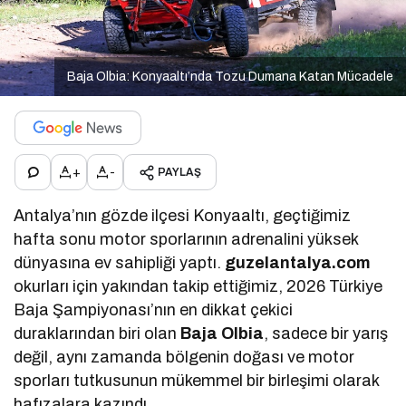
Baja Olbia: Konyaaltı’nda Tozu Dumana Katan Mücadele
+
-
PAYLAŞ
Antalya’nın gözde ilçesi Konyaaltı, geçtiğimiz
hafta sonu motor sporlarının adrenalini yüksek
dünyasına ev sahipliği yaptı.
guzelantalya.com
okurları için yakından takip ettiğimiz, 2026 Türkiye
Baja Şampiyonası’nın en dikkat çekici
duraklarından biri olan
Baja Olbia
, sadece bir yarış
değil, aynı zamanda bölgenin doğası ve motor
sporları tutkusunun mükemmel bir birleşimi olarak
hafızalara kazındı.