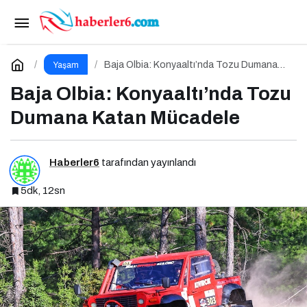
Corendon Tahtalı Run to Sky Şampiyonlarını
Seçti
Paylaş
Yorum Yap
Baja Olbia: Konyaaltı’nda Tozu Dumana
Yaşam
Katan Mücadele
Baja Olbia: Konyaaltı’nda Tozu
Dumana Katan Mücadele
Haberler6
tarafından yayınlandı
5dk, 12sn