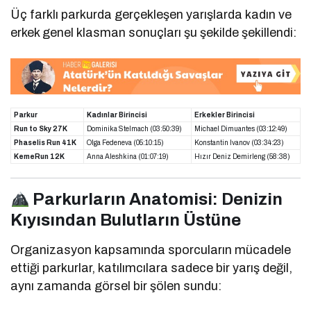
Üç farklı parkurda gerçekleşen yarışlarda kadın ve
erkek genel klasman sonuçları şu şekilde şekillendi:
Parkur
Kadınlar Birincisi
Erkekler Birincisi
Run to Sky 27K
Dominika Stelmach (03:50:39)
Michael Dimuantes (03:12:49)
Phaselis Run 41K
Olga Fedeneva (05:10:15)
Konstantin Ivanov (03:34:23)
KemeRun 12K
Anna Aleshkina (01:07:19)
Hızır Deniz Demirleng (58:38)
Parkurların Anatomisi: Denizin
Kıyısından Bulutların Üstüne
Organizasyon kapsamında sporcuların mücadele
ettiği parkurlar, katılımcılara sadece bir yarış değil,
aynı zamanda görsel bir şölen sundu: