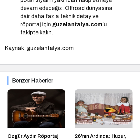
devam edeceğiz. Offroad dünyasına
dair daha fazla teknik detay ve
röportaj için
guzelantalya.com
’u
takipte kalın.
Kaynak: guzelantalya.com
Benzer Haberler
Özgür Aydın Röportaj
26’nın Ardında: Huzur,