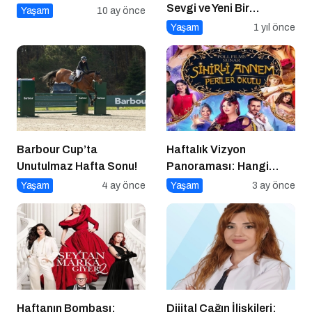
Sevgi ve Yeni Bir
Yaşam
10 ay önce
Başlangıç
Yaşam
1 yıl önce
Barbour Cup’ta
Haftalık Vizyon
Unutulmaz Hafta Sonu!
Panoraması: Hangi
Filmi İzlemeli?
Yaşam
4 ay önce
Yaşam
3 ay önce
Haftanın Bombası:
Dijital Çağın İlişkileri: