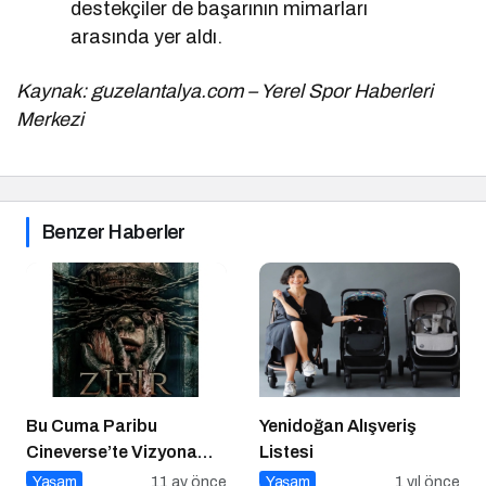
destekçiler de başarının mimarları
arasında yer aldı.
Kaynak: guzelantalya.com – Yerel Spor Haberleri
Merkezi
Benzer Haberler
Bu Cuma Paribu
Yenidoğan Alışveriş
Cineverse’te Vizyona
Listesi
Girecek Filmler
Yaşam
11 ay önce
Yaşam
1 yıl önce