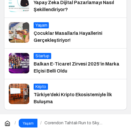
Yapay Zeka Dijital Pazarlamayı Nasıl
Şekillendiriyor?
Yaşam
Çocuklar Masallarla Hayallerini
Gerçekleştiriyor!
Startup
Balkan E-Ticaret Zirvesi 2025’in Marka
Elçisi Belli Oldu
Kripto
Türkiye’deki Kripto Ekosistemiyle İlk
Buluşma
Corendon Tahtalı Run to Sky
Yaşam
Şampiyonlarını Seçti