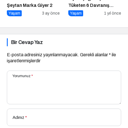
Şeytan Marka Giyer 2
Tüketen 6 Davranış
Biçimi
Yaşam
3 ay önce
Yaşam
1 yıl önce
Bir Cevap Yaz
E-posta adresiniz yayınlanmayacak.
Gerekli alanlar
*
ile
işaretlenmişlerdir
Yorumunuz
*
Adınız
*