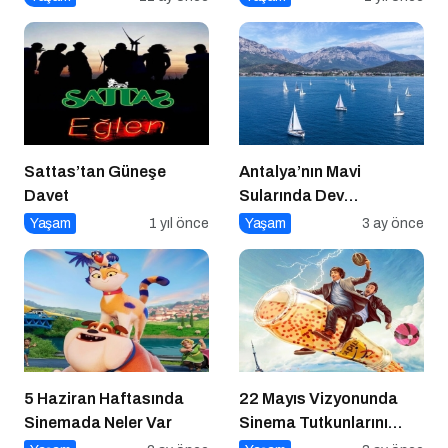
Sattas’tan Güneşe
Antalya’nın Mavi
Davet
Sularında Dev
Organizasyon
Yaşam
1 yıl önce
Yaşam
3 ay önce
5 Haziran Haftasında
22 Mayıs Vizyonunda
Sinemada Neler Var
Sinema Tutkunlarını
Dopdolu Bir Hafta