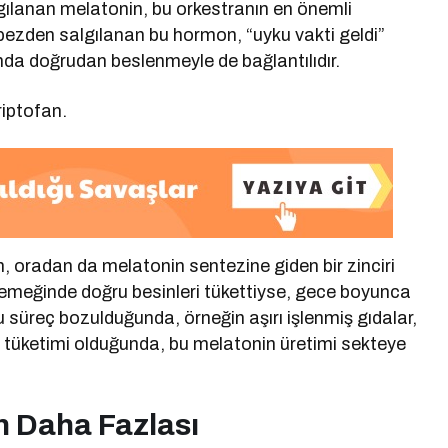
lgılanan melatonin, bu orkestranın en önemli
al bezden salgılanan bu hormon, “uyku vakti geldi”
lında doğrudan beslenmeyle de bağlantılıdır.
riptofan.
n, oradan da melatonin sentezine giden bir zinciri
yemeğinde doğru besinleri tükettiyse, gece boyunca
u süreç bozulduğunda, örneğin aşırı işlenmiş gıdalar,
in tüketimi olduğunda, bu melatonin üretimi sekteye
n Daha Fazlası