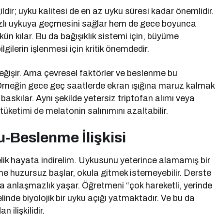
ir; uyku kalitesi de en az uyku süresi kadar önemlidir.
ızlı uykuya geçmesini sağlar hem de gece boyunca
n kılar. Bu da bağışıklık sistemi için, büyüme
lgilerin işlenmesi için kritik önemdedir.
değişir. Ama çevresel faktörler ve beslenme bu
. Örneğin gece geç saatlerde ekran ışığına maruz kalmak
baskılar. Aynı şekilde yetersiz triptofan alımı veya
tüketimi de melatonin salınımını azaltabilir.
-Beslenme İlişkisi
delik hayata indirelim. Uykusunu yeterince alamamış bir
e huzursuz başlar, okula gitmek istemeyebilir. Derste
la anlaşmazlık yaşar. Öğretmeni “çok hareketli, yerinde
inde biyolojik bir uyku açığı yatmaktadır. Ve bu da
lişkilidir.