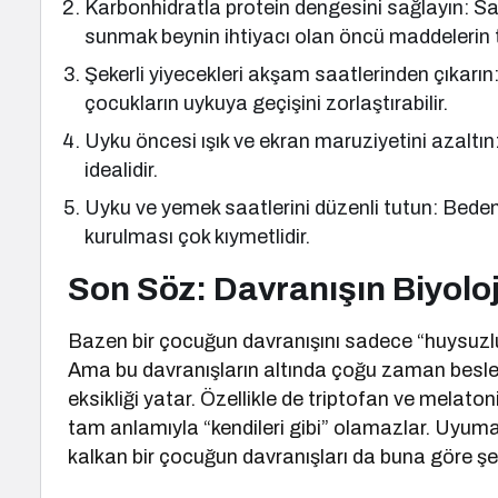
Karbonhidratla protein dengesini sağlayın: Sad
sunmak beynin ihtiyacı olan öncü maddelerin t
Şekerli yiyecekleri akşam saatlerinden çıkarın: Ö
çocukların uykuya geçişini zorlaştırabilir.
Uyku öncesi ışık ve ekran maruziyetini azaltın:
idealidir.
Uyku ve yemek saatlerini düzenli tutun: Bedeni
kurulması çok kıymetlidir.
Son Söz: Davranışın Biyoloj
Bazen bir çocuğun davranışını sadece “huysuzlu
Ama bu davranışların altında çoğu zaman beslenme
eksikliği yatar. Özellikle de triptofan ve melaton
tam anlamıyla “kendileri gibi” olamazlar. Uyum
kalkan bir çocuğun davranışları da buna göre şeki