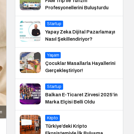
FAM Trip ile Turizm
Profesyonellerini Buluşturdu
Startup
Yapay Zeka Dijital Pazarlamayı
Nasıl Şekillendiriyor?
Yaşam
Çocuklar Masallarla Hayallerini
Gerçekleştiriyor!
Startup
Balkan E-Ticaret Zirvesi 2025’in
Marka Elçisi Belli Oldu
rı
Kripto
Türkiye’deki Kripto
Ekosistemiyle İlk Buluşma