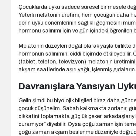
Çocuklarda uyku sadece süresel bir mesele değild
Yeterli melatonin üretimi, hem çocuğun daha h
derin uyku dönemlerinin sağlıklı geçmesini mümkü
hormonu salınımı için ve gün içindeki öğrenilen bi
Melatonin düzeyleri doğal olarak yaşla birlikte 
hormonun salınımını ciddi biçimde etkileyebilir
(tablet, telefon, televizyon) melatonin üretimini 
akşam saatlerinde aşırı yağlı, işlenmiş gıdaların 
Davranışlara Yansıyan Uyku
Gelin şimdi bu biyolojik bilgileri biraz daha gün
çocuk düşünelim. Sabah kalkmakta zorlanır, gün
dikkatini toplamakta güçlük çeker, arkadaşlarıy
duramıyor” diyebilir. Oysa çoğu zaman işin temel
çoğu zaman akşam beslenme düzeniyle doğrudan i