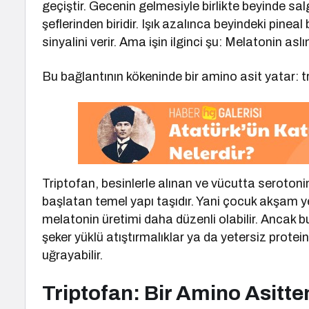
geçiştir. Gecenin gelmesiyle birlikte beyinde sa
şeflerinden biridir. Işık azalınca beyindeki pine
sinyalini verir. Ama işin ilginci şu: Melatonin as
Bu bağlantının kökeninde bir amino asit yatar: t
Triptofan, besinlerle alınan ve vücutta serotoni
başlatan temel yapı taşıdır. Yani çocuk akşam 
melatonin üretimi daha düzenli olabilir. Ancak b
şeker yüklü atıştırmalıklar ya da yetersiz prote
uğrayabilir.
Triptofan: Bir Amino Asitte