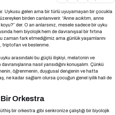
ur. Uykusu gelen ama bir türlü uyuyamayan bir çocukla
üzereyken birden canlanıverir. “Anne acıktım, anne
koyu?” der. O an anlarsınız, mesele sadece bir uyku
sında hem biyolojik hem de davranışsal bir fırtına
oğu zaman fark etmediğimiz ama günlük yaşamlarını
n, triptofan ve beslenme.
uyku arasındaki bu güçlü ilişkiyi, melatonin ve
ın davranışlarına nasıl yansıdığını konuşalım. Çünkü
ümenin, öğrenmenin, duygusal dengenin ve hatta
taş, ne kadar sağlam olursa çocuğun genel iyilik hali de
 Bir Orkestra
iş bir orkestra gibi senkronize çalıştığı bir biyolojik