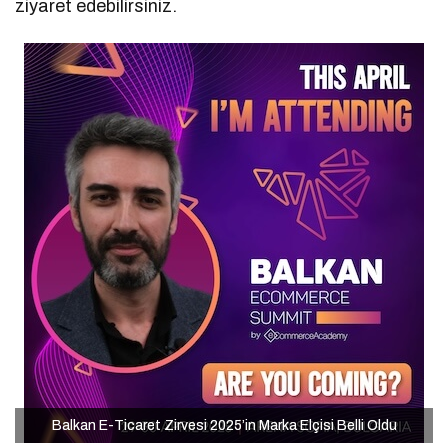
ziyaret edebilirsiniz.
Balkan E-Ticaret Zirvesi 2025’in Marka Elçisi Belli Oldu
Balkan E-Ticaret Zirvesi 2025’in Marka Elçisi Belli Oldu