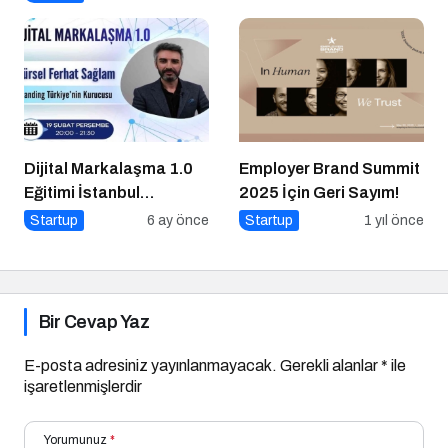
Ekonomik Gelişmeler
Üzerine Önemli Bir
Etkinlik Gerçekleşti
Dijital Markalaşma 1.0
Employer Brand Summit
Eğitimi İstanbul
2025 İçin Geri Sayım!
Üniversitesi’nde
Startup
6 ay önce
Startup
1 yıl önce
Gerçekleşti!
Bir Cevap Yaz
E-posta adresiniz yayınlanmayacak.
Gerekli alanlar
*
ile
işaretlenmişlerdir
Yorumunuz
*