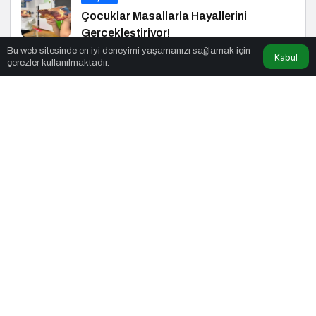
Çocuklar Masallarla Hayallerini
Gerçekleştiriyor!
Bu web sitesinde en iyi deneyimi yaşamanızı sağlamak için
Kabul
çerezler kullanılmaktadır.
Kripto
Türkiye’deki Kripto Ekosistemiyle İlk
Buluşma
Teknoloji
Kamu Kuruluşları Siber Saldırganların
Hedefinde
© Telif Hakkı 11.02.2021, Tüm Hakları Saklıdır.
haber
,
haberler
,
gezilecek yerler
,
en iyiler listesi
,
bihaber
,
startup
,
sağlıklı
,
eshaber
,