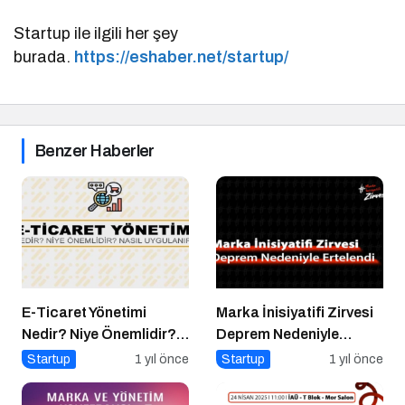
Startup ile ilgili her şey
burada.
https://eshaber.net/startup/
Benzer Haberler
E-Ticaret Yönetimi
Marka İnisiyatifi Zirvesi
Nedir? Niye Önemlidir?
Deprem Nedeniyle
E-Ticaret Yönetimi Nasıl
Ertelendi
Startup
1 yıl önce
Startup
1 yıl önce
Yapılır?