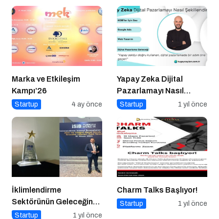
Marka ve Etkileşim
Yapay Zeka Dijital
Kampı’26
Pazarlamayı Nasıl
Şekillendiriyor?
Startup
4 ay önce
Startup
1 yıl önce
İklimlendirme
Charm Talks Başlıyor!
Sektörünün Geleceğine
Startup
1 yıl önce
Yönelik Stratejiler ve
Startup
1 yıl önce