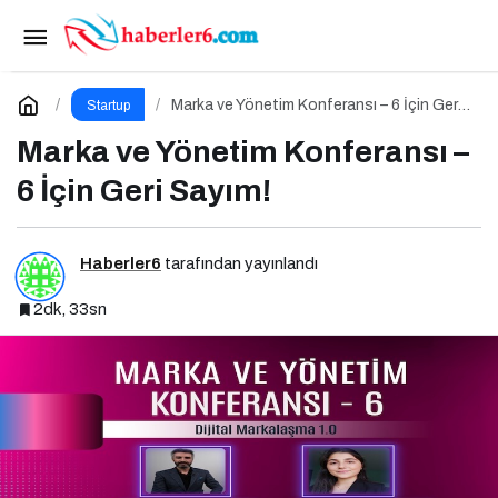
Balkan E-Ticaret Zirvesi 2025’in Marka Elçisi
Belli Oldu
Paylaş
Yorum Yap
Marka ve Yönetim Konferansı – 6 İçin Geri
Startup
Sayım!
Marka ve Yönetim Konferansı –
6 İçin Geri Sayım!
Haberler6
tarafından yayınlandı
2dk, 33sn