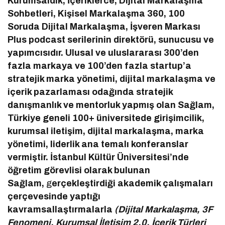
Kurumsaldık, İçeriklerce, Dijital Markalaşma
Sohbetleri, Kişisel Markalaşma 360
, 100
Soruda Dijital Markalaşma, İşveren Markası
Plus
podcast serilerinin direktörü, sunucusu ve
yapımcısıdır. Ulusal ve uluslararası 300’den
fazla markaya ve 100’den fazla startup’a
stratejik marka yönetimi, dijital markalaşma ve
içerik pazarlaması odağında stratejik
danışmanlık ve mentorluk yapmış olan Sağlam,
Türkiye geneli 100+ üniversitede girişimcilik,
kurumsal iletişim, dijital markalaşma, marka
yönetimi, liderlik ana temalı konferanslar
vermiştir. İstanbul Kültür Üniversitesi’nde
öğretim görevlisi olarak bulunan
Sağlam,
g
erçekleştirdiği a
kademik çalışmaları
çerçevesinde yaptığı
kavramsallaştırmalarla
(Dijital Markalaşma, 3
F
Fenomeni, Kurumsal İletişim 2.0, İçerik Türleri