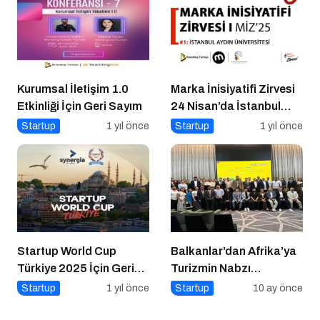
Kurumsal İletişim 1.0
Marka İnisiyatifi Zirvesi
Etkinliği İçin Geri Sayım
24 Nisan’da İstanbul
Aydın Üniversitesi’nde!
Startup
1 yıl önce
Startup
1 yıl önce
Startup World Cup
Balkanlar’dan Afrika’ya
Türkiye 2025 İçin Geri
Turizmin Nabzı
Sayım!
Uzakrota Dubai’de Attı
Startup
1 yıl önce
Startup
10 ay önce