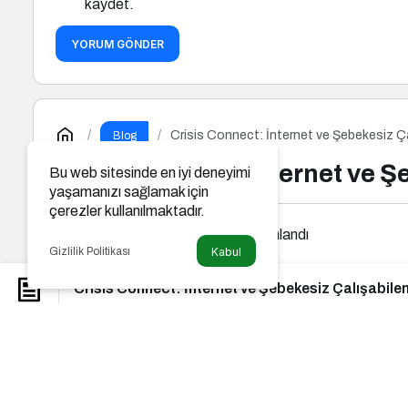
kaydet.
YORUM GÖNDER
Crisis Connect: İnternet ve Şebekesiz Ça
Blog
Crisis Connect: İnternet ve Ş
Bu web sitesinde en iyi deneyimi
yaşamanızı sağlamak için
çerezler kullanılmaktadır.
Haberler6
tarafından yayınlandı
Gizlilik Politikası
Kabul
Crisis Connect: İnternet ve Şebekesiz Çalışabilen