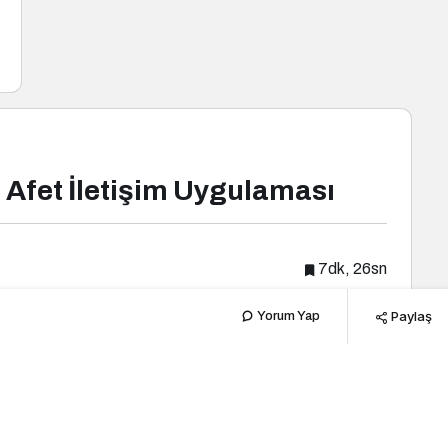
ı Afet İletişim Uygulaması
7dk, 26sn
Paylaş
Yorum Yap
Popüler Haberler
Yeni Haberler
Turizm
FAM Trip ile Turizm