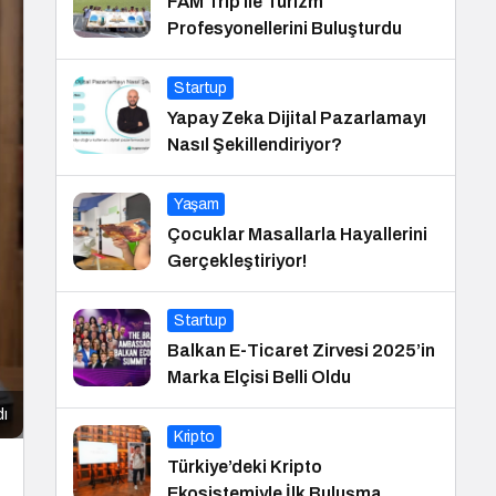
FAM Trip ile Turizm
Profesyonellerini Buluşturdu
Startup
Yapay Zeka Dijital Pazarlamayı
Nasıl Şekillendiriyor?
Yaşam
Çocuklar Masallarla Hayallerini
Gerçekleştiriyor!
Startup
Balkan E-Ticaret Zirvesi 2025’in
Marka Elçisi Belli Oldu
dı
Kripto
Türkiye’deki Kripto
Ekosistemiyle İlk Buluşma