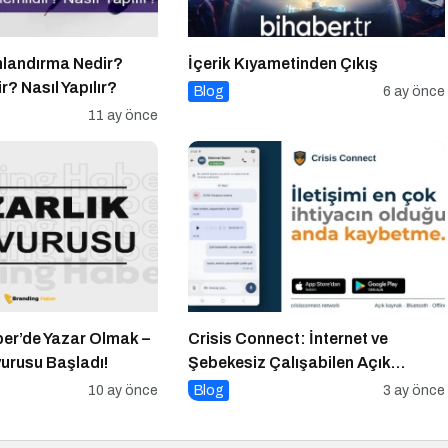
landırma Nedir?
İçerik Kıyametinden Çıkış
r? Nasıl Yapılır?
Blog
6 ay önce
11 ay önce
er’de Yazar Olmak –
Crisis Connect: İnternet ve
vurusu Başladı!
Şebekesiz Çalışabilen Açık
Kaynaklı Afet İletişim Uygulaması
10 ay önce
Blog
3 ay önce