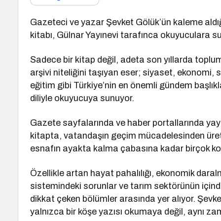
Gazeteci ve yazar Şevket Gölük’ün kaleme aldığı
kitabı, Gülnar Yayınevi tarafınca okuyuculara s
Sadece bir kitap değil, adeta son yıllarda topl
arşivi niteliğini taşıyan eser; siyaset, ekonomi, s
eğitim gibi Türkiye’nin en önemli gündem başlıklar
diliyle okuyucuya sunuyor.
Gazete sayfalarında ve haber portallarında ya
kitapta, vatandaşın geçim mücadelesinden üret
esnafın ayakta kalma çabasına kadar birçok konu 
Özellikle artan hayat pahalılığı, ekonomik daralma
sistemindeki sorunlar ve tarım sektörünün içind
dikkat çeken bölümler arasında yer alıyor. Şevk
yalnızca bir köşe yazısı okumaya değil, aynı za