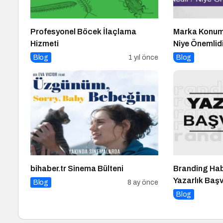
Profesyonel Böcek İlaçlama
Marka Konum
Hizmeti
Niye Önemlidi
Blog
1 yıl önce
Blog
bihaber.tr Sinema Bülteni
Branding Hab
Yazarlık Baş
Blog
8 ay önce
Blog