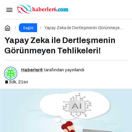
Kilo Almak İstiyorum: Sağlıklı Kilo Almanın
Yolları
Paylaş
Yorum Yap
Yapay Zeka ile Dertleşmenin Görünmeyen
Sağlık
Tehlikeleri!
Yapay Zeka ile Dertleşmenin
Görünmeyen Tehlikeleri!
Haberler6
tarafından yayınlandı
3dk, 21sn