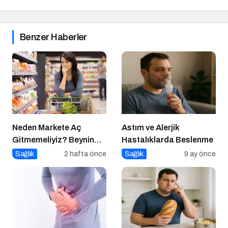
Benzer Haberler
Neden Markete Aç
Astım ve Alerjik
Gitmemeliyiz? Beynin
Hastalıklarda Beslenme
Satın Alma Psikolojisi
Sağlık
2 hafta önce
Sağlık
9 ay önce